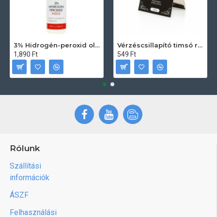
3% Hidrogén-peroxid oldat (sebfertőtlenítő) 100ml
Vérzéscsillapító timsó rúd 20db
1,890 Ft
549 Ft
Rólunk
Szállítási
információk
ÁSZF
Felhasználási