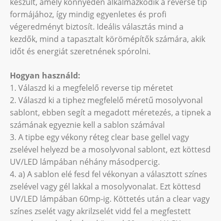
készült, amely könnyedén alkalmazkodik a reverse tip
formájához, így mindig egyenletes és profi
végeredményt biztosít. Ideális választás mind a
kezdők, mind a tapasztalt körömépítők számára, akik
időt és energiát szeretnének spórolni.
Hogyan használd:
1. Válaszd ki a megfelelő reverse tip méretet
2. Válaszd ki a tiphez megfelelő méretű mosolyvonal
sablont, ebben segít a megadott méretezés, a tipnek a
számának egyeznie kell a sablon számával
3. A tipbe egy vékony réteg clear base gellel vagy
zselével helyezd be a mosolyvonal sablont, ezt köttesd
UV/LED lámpában néhány másodpercig.
4. a) A sablon elé fesd fel vékonyan a választott színes
zselével vagy gél lakkal a mosolyvonalat. Ezt köttesd
UV/LED lámpában 60mp-ig. Köttetés után a clear vagy
színes zselét vagy akrilzselét vidd fel a megfestett