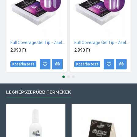
Full Coverage Gel Tip - Zselés Műköröm Tip Készlet - Almond Short
Full Coverage Gel Tip - Zselés Műköröm Tip Készlet - Ballerina Medium
2,990 Ft
2,990 Ft
Kosárba tesz
Kosárba tesz
LEGNÉPSZERŰBB TERMÉKEK