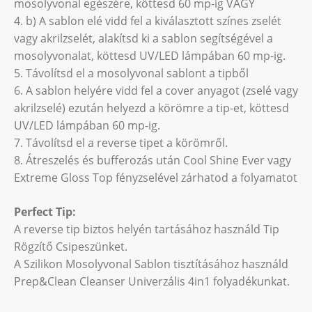
mosolyvonal egészére, köttesd 60 mp-ig VAGY
4. b) A sablon elé vidd fel a kiválasztott színes zselét
vagy akrilzselét, alakítsd ki a sablon segítségével a
mosolyvonalat, köttesd UV/LED lámpában 60 mp-ig.
5. Távolítsd el a mosolyvonal sablont a tipből
6. A sablon helyére vidd fel a cover anyagot (zselé vagy
akrilzselé) ezután helyezd a körömre a tip-et, köttesd
UV/LED lámpában 60 mp-ig.
7. Távolítsd el a reverse tipet a körömről.
8. Átreszelés és bufferozás után Cool Shine Ever vagy
Extreme Gloss Top fényzselével zárhatod a folyamatot
Perfect Tip:
A reverse tip biztos helyén tartásához használd Tip
Rögzítő Csipeszünket.
A Szilikon Mosolyvonal Sablon tisztításához használd
Prep&Clean Cleanser Univerzális 4in1 folyadékunkat.