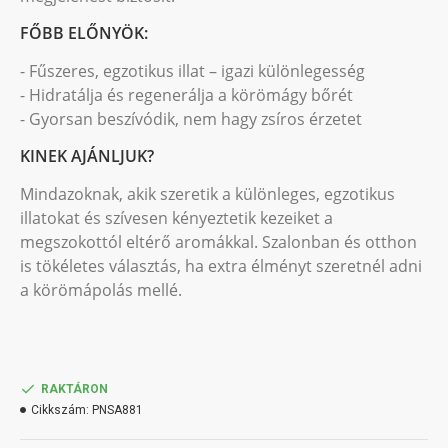
FŐBB ELŐNYÖK:
- Fűszeres, egzotikus illat – igazi különlegesség
- Hidratálja és regenerálja a körömágy bőrét
- Gyorsan beszívódik, nem hagy zsíros érzetet
KINEK AJÁNLJUK?
Mindazoknak, akik szeretik a különleges, egzotikus
illatokat és szívesen kényeztetik kezeiket a
megszokottól eltérő aromákkal. Szalonban és otthon
is tökéletes választás, ha extra élményt szeretnél adni
a körömápolás mellé.
RAKTÁRON
Cikkszám:
PNSA881