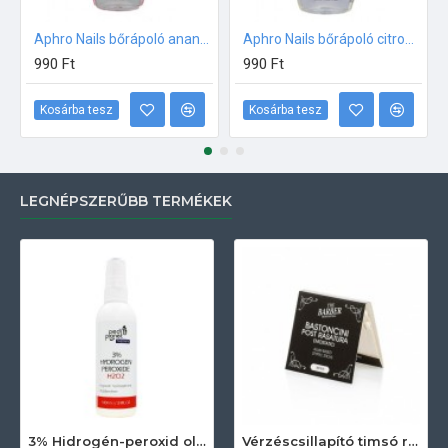
Aphro Nails bőrápoló ananászos olaj 13ml
Aphro Nails bőrápoló citromos olaj 13ml
990 Ft
990 Ft
Kosárba tesz
Kosárba tesz
LEGNÉPSZERŰBB TERMÉKEK
3% Hidrogén-peroxid oldat (sebfertőtlenítő) 100ml
Vérzéscsillapító timsó rúd 20db