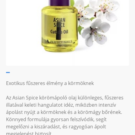
Exotikus fűszeres élmény a körmöknek
Az Asian Spice körömápoló olaj különleges, fűszeres
illatával keleti hangulatot idéz, miközben intenzív
ápolást nyújt a körmöknek és a körömágy bőrének.
Könnyed formulája gyorsan felszívódik, segít
megelőzni a kiszáradást, és ragyogóan ápolt
megjelenést biztosít.