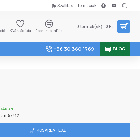
Szállítási információk
0 termék(ek) - 0 Ft
áció
Kívánságlista
Összehasonlítás
+36 30 360 1769
BLOG
KTÁRON
zám:
57412
KOSÁRBA TESZ