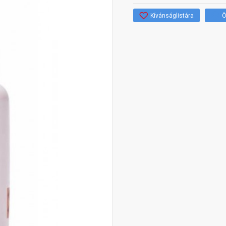
Kívánságlistára
Ö