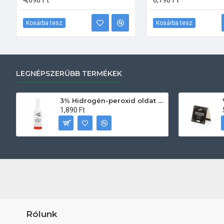
4,690 Ft
6,790 Ft
Kosárba tesz
Kosárba tesz
LEGNÉPSZERŰBB TERMÉKEK
3% Hidrogén-peroxid oldat (sebfertőtlenítő) 100ml
1,890 Ft
Rólunk