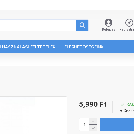
Belépés
Regisztr
LHASZNÁLÁSI FELTÉTELEK
ELÉRHETŐSÉGEINK
5,990 Ft
RA
Cikks