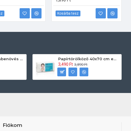
1,890 Ft
sz
Kosárba tesz
Prontoman körömbenövés kezelő gél tamponáláshoz 20 ml
Papírtörölköző 40x70 cm egyszerhasználatos 60db/csomag
3,490 Ft
3,890 Ft
Fiókom