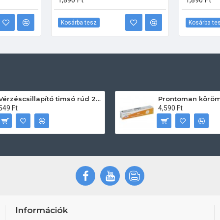
1,890 Ft
1,890 Ft
Kosárba tesz
Kosárba te
Vérzéscsillapító timsó rúd 20db
549 Ft
4,590 Ft
Információk