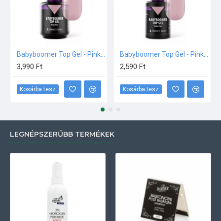
Babyboomer Top Gel - Pink - 15ml
Babyboomer Top Gel - Pink - 8ml
3,990 Ft
2,590 Ft
Kosárba tesz
Kosárba tesz
LEGNÉPSZERŰBB TERMÉKEK