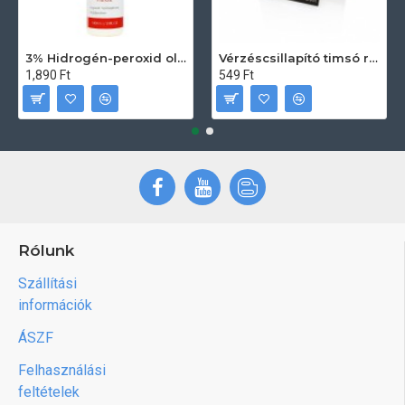
3% Hidrogén-peroxid oldat (sebfertőtlenítő) 100ml
Vérzéscsillapító timsó rúd 20db
1,890 Ft
549 Ft
Rólunk
Szállítási
információk
ÁSZF
Felhasználási
feltételek