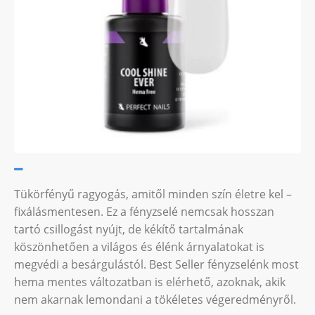
Tükörfényű ragyogás, amitől minden szín életre kel –
fixálásmentesen. Ez a fényzselé nemcsak hosszan
tartó csillogást nyújt, de kékítő tartalmának
köszönhetően a világos és élénk árnyalatokat is
megvédi a besárgulástól. Best Seller fényzselénk most
hema mentes változatban is elérhető, azoknak, akik
nem akarnak lemondani a tökéletes végeredményről.