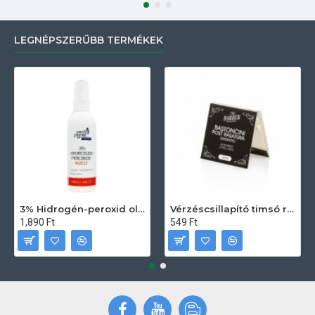
LEGNÉPSZERŰBB TERMÉKEK
3% Hidrogén-peroxid oldat (sebfertőtlenítő) 100ml
Vérzéscsillapító timsó rúd 20db
1,890 Ft
549 Ft