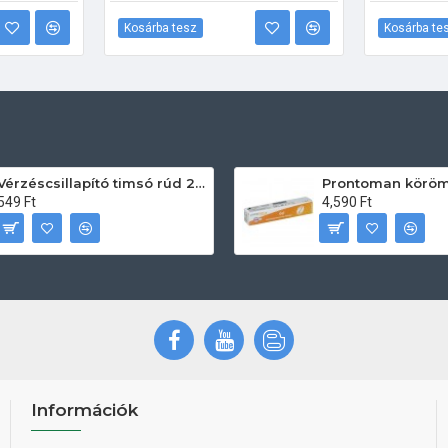
Kosárba tesz
Kosárba te
Vérzéscsillapító timsó rúd 20db
549 Ft
4,590 Ft
Információk