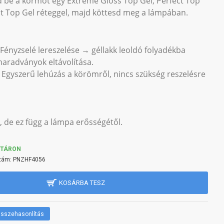
zd be a körmöt egy Extreme Gloss Top Gel, Perfect Top
ant Top Gel réteggel, majd köttesd meg a lámpában.
 Fényzselé lereszelése → géllakk leoldó folyadékba
maradványok eltávolítása.
 Egyszerű lehúzás a körömről, nincs szükség reszelésre
de ez függ a lámpa erősségétől.
KTÁRON
zám:
PNZHF4056
KOSÁRBA TESZ
sszehasonlítás