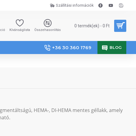
Szállítási információk
0 termék(ek) - 0 Ft
áció
Kívánságlista
Összehasonlítás
+36 30 360 1769
BLOG
igmentáltságú, HEMA-, DI-HEMA mentes géllakk, amely
ható.