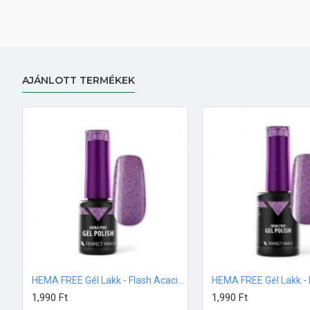
AJÁNLOTT TERMÉKEK
HEMA FREE Gél Lakk - Flash Acacia - 4ml
1,990 Ft
1,990 Ft