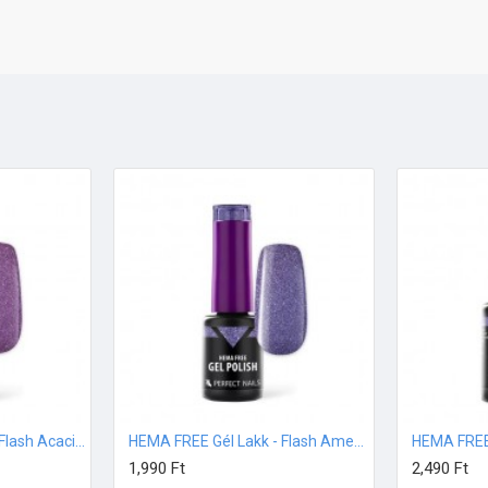
HEMA FREE Gél Lakk - Flash Acacia - 8ml
HEMA FREE Gél Lakk - Flash Amethyst - 4ml
1,990 Ft
2,490 Ft