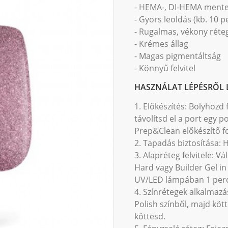
- HEMA-, DI-HEMA ment
- Gyors leoldás (kb. 10 p
- Rugalmas, vékony réteg
- Krémes állag
- Magas pigmentáltság
- Könnyű felvitel
HASZNÁLAT LÉPÉSRŐL 
1. Előkészítés: Bolyhozd
távolítsd el a port egy p
Prep&Clean előkészítő fol
2. Tapadás biztosítása:
3. Alapréteg felvitele: V
Hard vagy Builder Gel in
UV/LED lámpában 1 perc
4. Színrétegek alkalmazá
Polish színből, majd kö
köttesd.