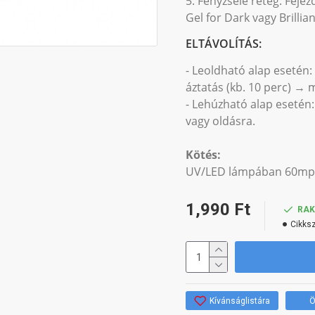
5. Fényzselé réteg: Feje
Gel for Dark vagy Brilli
ELTÁVOLÍTÁS:
- Leoldható alap esetén:
áztatás (kb. 10 perc) → 
- Lehúzható alap esetén:
vagy oldásra.
Kötés:
UV/LED lámpában 60mp, 
1,990 Ft
RA
Cikks
Kívánságlistára
Ö