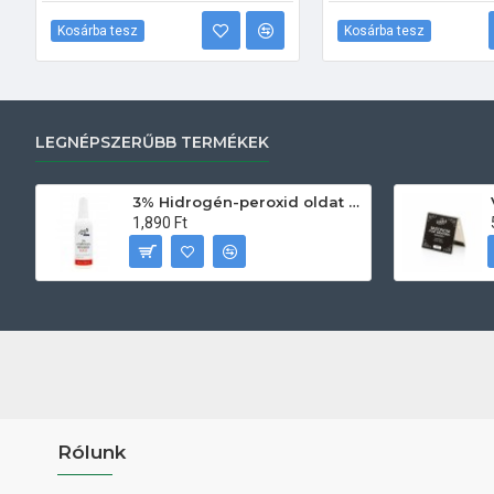
Kosárba tesz
Kosárba tesz
LEGNÉPSZERŰBB TERMÉKEK
3% Hidrogén-peroxid oldat (sebfertőtlenítő) 100ml
1,890 Ft
Rólunk