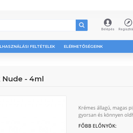
Belépés
Regisztr
LHASZNÁLÁSI FELTÉTELEK
ELÉRHETŐSÉGEINK
k Nude - 4ml
Krémes állagú, magas p
gyorsan és könnyen old
FŐBB ELŐNYÖK: