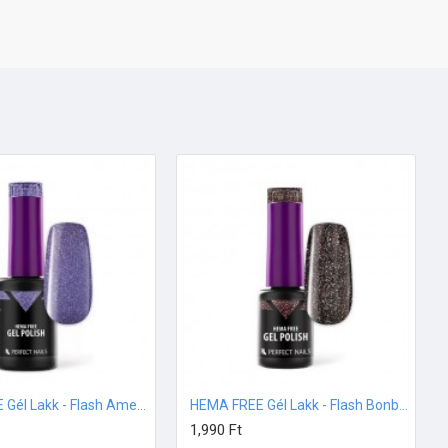
HEMA FREE Gél Lakk - Flash Amethyst - 8ml
HEMA FREE Gél Lakk - Flash Bonbon - 4ml
1,990 Ft