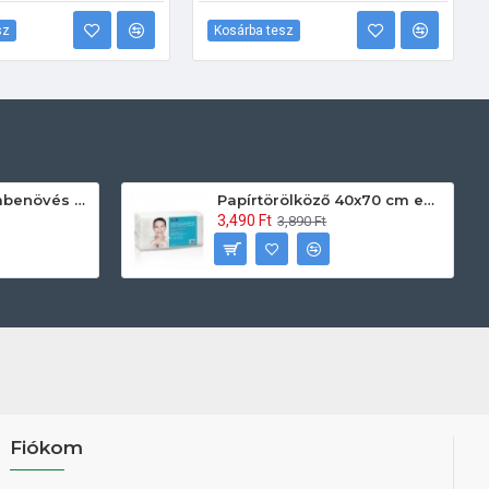
sz
Kosárba tesz
Prontoman körömbenövés kezelő gél tamponáláshoz 20 ml
Papírtörölköző 40x70 cm egyszerhasználatos 60db/csomag
3,490 Ft
3,890 Ft
Fiókom