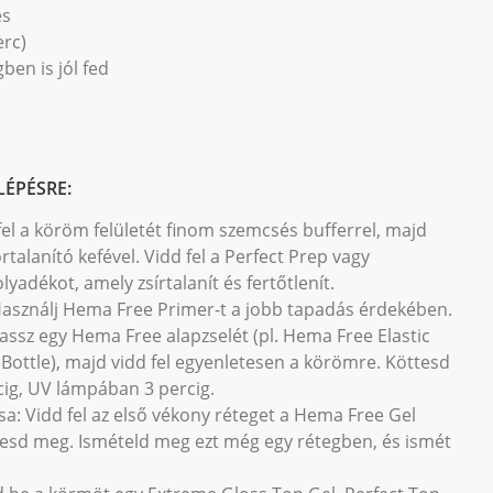
es
erc)
ben is jól fed
LÉPÉSRE:
 fel a köröm felületét finom szemcsés bufferrel, majd
ortalanító kefével. Vidd fel a Perfect Prep vagy
yadékot, amely zsírtalanít és fertőtlenít.
 Használj Hema Free Primer-t a jobb tapadás érdekében.
álassz egy Hema Free alapzselét (pl. Hema Free Elastic
 Bottle), majd vidd fel egyenletesen a körömre. Köttesd
ig, UV lámpában 3 percig.
sa: Vidd fel az első vékony réteget a Hema Free Gel
ttesd meg. Ismételd meg ezt még egy rétegben, és ismét