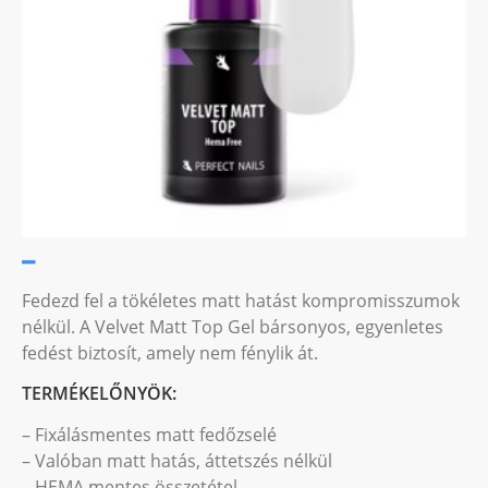
Fedezd fel a tökéletes matt hatást kompromisszumok
nélkül. A Velvet Matt Top Gel bársonyos, egyenletes
fedést biztosít, amely nem fénylik át.
TERMÉKELŐNYÖK:
– Fixálásmentes matt fedőzselé
– Valóban matt hatás, áttetszés nélkül
– HEMA mentes összetétel