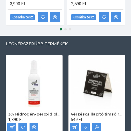
3,990 Ft
2,590 Ft
Kosárba tesz
Kosárba tesz
LEGNÉPSZERŰBB TERMÉKEK
3% Hidrogén-peroxid oldat (sebfertőtlenítő) 100ml
Vérzéscsillapító timsó rúd 20db
1,890 Ft
549 Ft