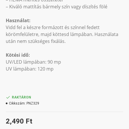
– Kiváló mattítás bármely szín vagy díszítés fölé
Használat:
Vidd fel a készre formázott és színnel fedett
körömfelületre, majd köttesd lámpában. Használata
után nem szükséges fixálás.
Kötési idő:
UV/LED lámpában: 90 mp
UV lámpában: 120 mp
RAKTÁRON
Cikkszám:
PNZ329
2,490 Ft