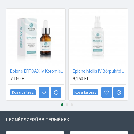
Epione EFFICAX IV Körömlemez regeneráló és újjáépítő kollagénes szérum 15ml
Epione Mollis IV Bőrpuhító keratolitikus oldat 200ml
7,150 Ft
9,150 Ft
Kosárba tesz
Kosárba tesz
LEGNÉPSZERŰBB TERMÉKEK