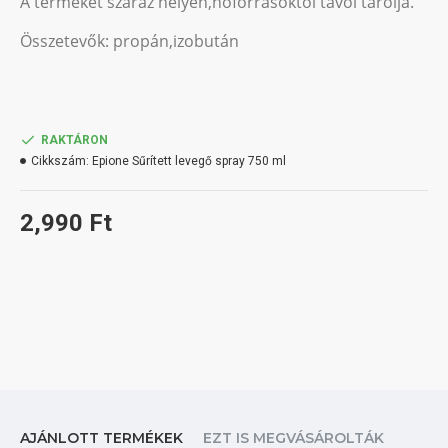
A terméket száraz helyen,hőforrásoktól távol tárolja.
Összetevők: propán,izobután
RAKTÁRON
Cikkszám:
Epione Sűrített levegő spray 750 ml
2,990 Ft
AJÁNLOTT TERMÉKEK
EZT IS MEGVÁSÁROLTÁK