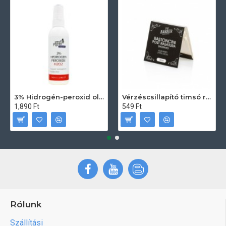
3% Hidrogén-peroxid oldat (sebfertőtlenítő) 100ml
Vérzéscsillapító timsó rúd 20db
1,890 Ft
549 Ft
Rólunk
Szállítási