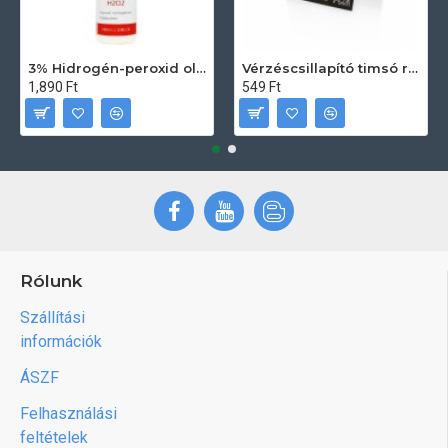
3% Hidrogén-peroxid oldat (sebfertőtlenítő) 100ml
Vérzéscsillapító timsó rúd 20db
1,890 Ft
549 Ft
Rólunk
Szállítási
információk
ÁSZF
Felhasználási
feltételek