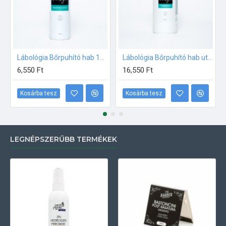
Lábológia Bőrpuhító hab 150ml
Lábológia Bőrpuhító hab utántöltő folyadék 500ml
6,550 Ft
16,550 Ft
Kosárba tesz
Kosárba tesz
LEGNÉPSZERŰBB TERMÉKEK