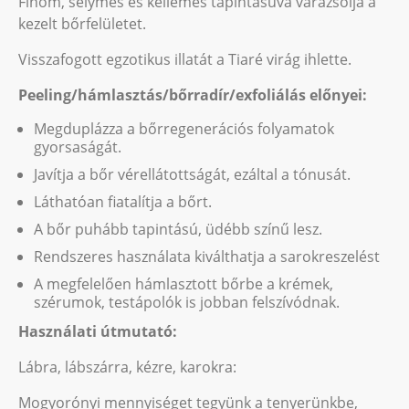
Finom, selymes és kellemes tapintásúvá varázsolja a
kezelt bőrfelületet.
Visszafogott egzotikus illatát a Tiaré virág ihlette.
Peeling/hámlasztás/bőrradír/exfoliálás előnyei:
Megduplázza a bőrregenerációs folyamatok
gyorsaságát.
Javítja a bőr vérellátottságát, ezáltal a tónusát.
Láthatóan fiatalítja a bőrt.
A bőr puhább tapintású, üdébb színű lesz.
Rendszeres használata kiválthatja a sarokreszelést
A megfelelően hámlasztott bőrbe a krémek,
szérumok, testápolók is jobban felszívódnak.
Használati útmutató:
Lábra, lábszárra, kézre, karokra:
Mogyorónyi mennyiséget tegyünk a tenyerünkbe,