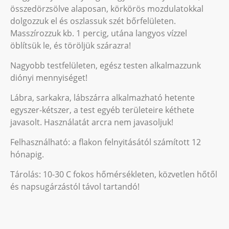
összedörzsölve alaposan, körkörös mozdulatokkal
dolgozzuk el és oszlassuk szét bőrfelületen.
Masszírozzuk kb. 1 percig, utána langyos vízzel
öblítsük le, és töröljük szárazra!
Nagyobb testfelületen, egész testen alkalmazzunk
diónyi mennyiséget!
Lábra, sarkakra, lábszárra alkalmazható hetente
egyszer-kétszer, a test egyéb területeire kéthete
javasolt. Használatát arcra nem javasoljuk!
Felhasználható: a flakon felnyitásától számított 12
hónapig.
Tárolás: 10-30 C fokos hőmérsékleten, közvetlen hőtől
és napsugárzástól távol tartandó!