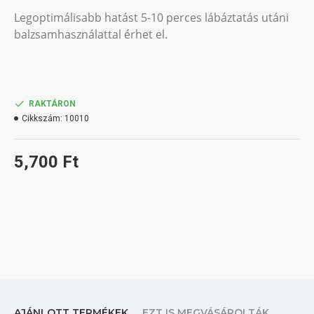
Legoptimálisabb hatást 5-10 perces lábáztatás utáni
balzsamhasználattal érhet el.
RAKTÁRON
Cikkszám:
10010
5,700 Ft
AJÁNLOTT TERMÉKEK
EZT IS MEGVÁSÁROLTÁK