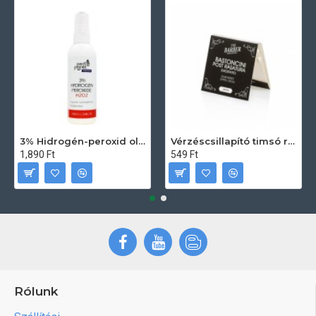
3% Hidrogén-peroxid oldat (sebfertőtlenítő) 100ml
Vérzéscsillapító timsó rúd 20db
1,890 Ft
549 Ft
Rólunk