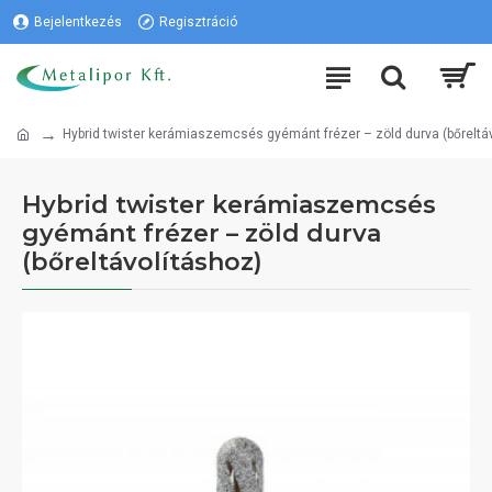
Bejelentkezés
Regisztráció
Hybrid twister kerámiaszemcsés gyémánt frézer – zöld durva (bőreltá
Hybrid twister kerámiaszemcsés
gyémánt frézer – zöld durva
(bőreltávolításhoz)