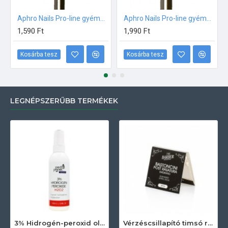
Aphro Nails Pro-line gyémánt műköröm csiszoló fréz gömb 2,3mm
Aphro Nails Pro-line gyémánt műköröm csiszoló fréz henger
1,590 Ft
1,990 Ft
Kosárba tesz
Kosárba tesz
LEGNÉPSZERŰBB TERMÉKEK
3% Hidrogén-peroxid oldat (sebfertőtlenítő) 100ml
Vérzéscsillapító timsó rúd 20db