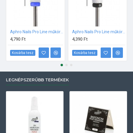
Aphro Nails Pro Line műköröm csiszoló fréz KEREKÍTETT HENGER
Aphro Nails Pro Line műköröm csiszoló fréz HENGER (extra durva)
4,790 Ft
4,390 Ft
Kosárba tesz
Kosárba tesz
LEGNÉPSZERŰBB TERMÉKEK