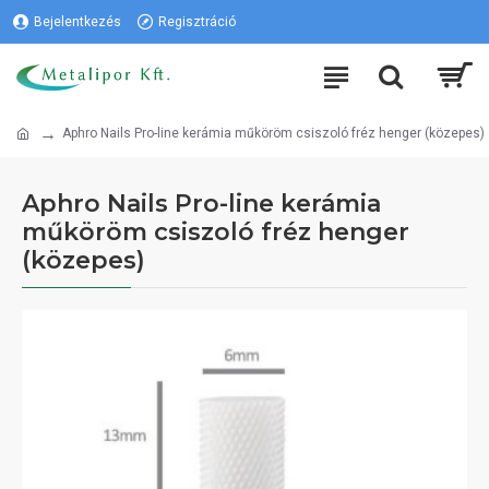
Bejelentkezés
Regisztráció
Aphro Nails Pro-line kerámia műköröm csiszoló fréz henger (közepes)
Aphro Nails Pro-line kerámia
műköröm csiszoló fréz henger
(közepes)