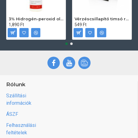
3% Hidrogén-peroxid oldat (sebfertőtlenítő) 100ml
Vérzéscsillapító timsó rúd 20db
1,890 Ft
549 Ft
Rólunk
Szállítási
információk
ÁSZF
Felhasználási
feltételek