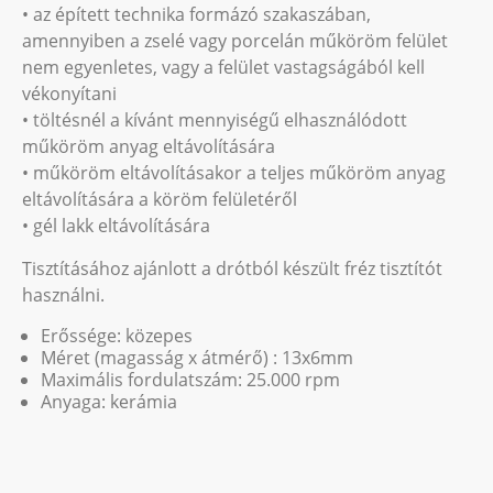
• az épített technika formázó szakaszában,
amennyiben a zselé vagy porcelán műköröm felület
nem egyenletes, vagy a felület vastagságából kell
vékonyítani
• töltésnél a kívánt mennyiségű elhasználódott
műköröm anyag eltávolítására
• műköröm eltávolításakor a teljes műköröm anyag
eltávolítására a köröm felületéről
• gél lakk eltávolítására
Tisztításához ajánlott a drótból készült fréz tisztítót
használni.
Erőssége: közepes
Méret (magasság x átmérő) : 13x6mm
Maximális fordulatszám: 25.000 rpm
Anyaga: kerámia