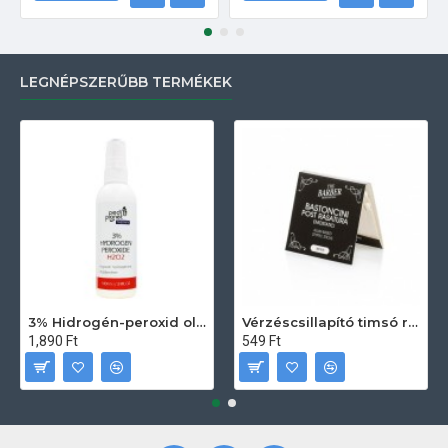
LEGNÉPSZERŰBB TERMÉKEK
3% Hidrogén-peroxid oldat (sebfertőtlenítő) 100ml
Vérzéscsillapító timsó rúd 20db
1,890 Ft
549 Ft