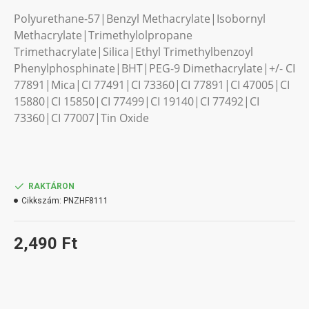
Polyurethane-57|Benzyl Methacrylate|Isobornyl
Methacrylate|Trimethylolpropane
Trimethacrylate|Silica|Ethyl Trimethylbenzoyl
Phenylphosphinate|BHT|PEG-9 Dimethacrylate|+/- CI
77891|Mica|CI 77491|CI 73360|CI 77891|CI 47005|CI
15880|CI 15850|CI 77499|CI 19140|CI 77492|CI
73360|CI 77007|Tin Oxide
RAKTÁRON
Cikkszám:
PNZHF8111
2,490 Ft