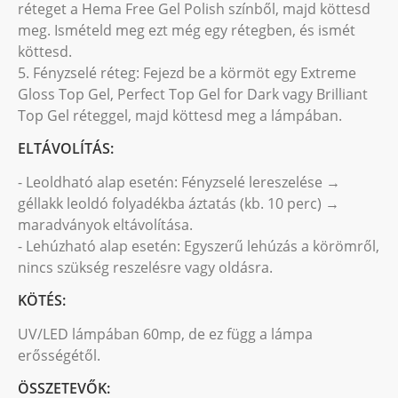
réteget a Hema Free Gel Polish színből, majd köttesd
meg. Ismételd meg ezt még egy rétegben, és ismét
köttesd.
5. Fényzselé réteg: Fejezd be a körmöt egy Extreme
Gloss Top Gel, Perfect Top Gel for Dark vagy Brilliant
Top Gel réteggel, majd köttesd meg a lámpában.
ELTÁVOLÍTÁS:
- Leoldható alap esetén: Fényzselé lereszelése →
géllakk leoldó folyadékba áztatás (kb. 10 perc) →
maradványok eltávolítása.
- Lehúzható alap esetén: Egyszerű lehúzás a körömről,
nincs szükség reszelésre vagy oldásra.
KÖTÉS:
UV/LED lámpában 60mp, de ez függ a lámpa
erősségétől.
ÖSSZETEVŐK: