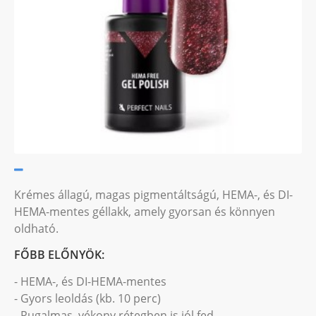
Krémes állagú, magas pigmentáltságú, HEMA-, és DI-
HEMA-mentes géllakk, amely gyorsan és könnyen
oldható.
FŐBB ELŐNYÖK:
- HEMA-, és DI-HEMA-mentes
- Gyors leoldás (kb. 10 perc)
- Rugalmas, vékony rétegben is jól fed