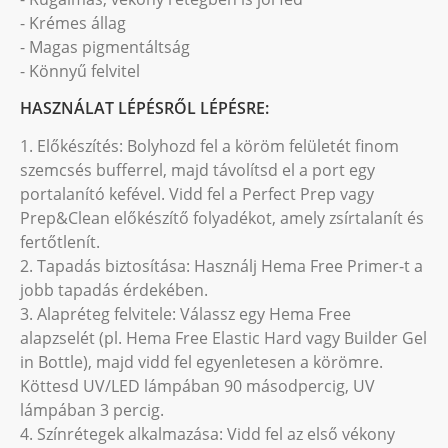
- Krémes állag
- Magas pigmentáltság
- Könnyű felvitel
HASZNÁLAT LÉPÉSRŐL LÉPÉSRE:
1. Előkészítés: Bolyhozd fel a köröm felületét finom
szemcsés bufferrel, majd távolítsd el a port egy
portalanító kefével. Vidd fel a Perfect Prep vagy
Prep&Clean előkészítő folyadékot, amely zsírtalanít és
fertőtlenít.
2. Tapadás biztosítása: Használj Hema Free Primer-t a
jobb tapadás érdekében.
3. Alapréteg felvitele: Válassz egy Hema Free
alapzselét (pl. Hema Free Elastic Hard vagy Builder Gel
in Bottle), majd vidd fel egyenletesen a körömre.
Köttesd UV/LED lámpában 90 másodpercig, UV
lámpában 3 percig.
4. Színrétegek alkalmazása: Vidd fel az első vékony