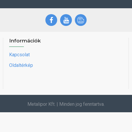
Információk
Kapcsolat
Oldaltérkép
Metalipor Kft. | Minden jog fenntartva.