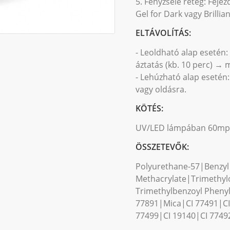
5. Fényzselé réteg: Feje
Gel for Dark vagy Brilli
ELTÁVOLÍTÁS:
- Leoldható alap esetén:
áztatás (kb. 10 perc) → 
- Lehúzható alap esetén:
vagy oldásra.
KÖTÉS:
UV/LED lámpában 60mp, 
ÖSSZETEVŐK:
Polyurethane-57|Benzyl
Methacrylate|Trimethylo
Trimethylbenzoyl Pheny
77891|Mica|CI 77491|CI
77499|CI 19140|CI 7749