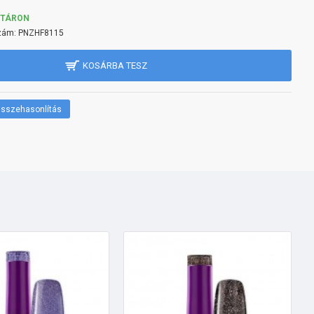
KTÁRON
zám:
PNZHF8115
KOSÁRBA TESZ
sszehasonlítás