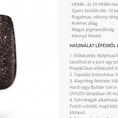
- HEMA-, és DI-HEMA-me
- Gyors leoldás (kb. 10 p
- Rugalmas, vékony réteg
- Krémes állag
- Magas pigmentáltság
- Könnyű felvitel
HASZNÁLAT LÉPÉSRŐL 
1. Előkészítés: Bolyhozd
távolítsd el a port egy p
Prep&Clean előkészítő fol
2. Tapadás biztosítása:
3. Alapréteg felvitele: V
Hard vagy Builder Gel in
UV/LED lámpában 90 más
4. Színrétegek alkalmazá
Polish színből, majd kö
köttesd.