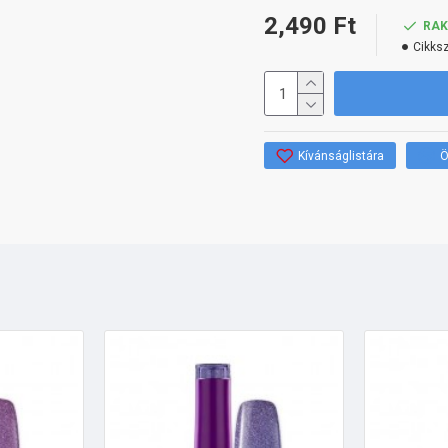
2,490 Ft
RA
Cikks
Kívánságlistára
Ö