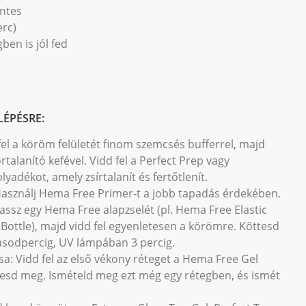
ntes
erc)
ben is jól fed
LÉPÉSRE:
 fel a köröm felületét finom szemcsés bufferrel, majd
ortalanító kefével. Vidd fel a Perfect Prep vagy
yadékot, amely zsírtalanít és fertőtlenít.
 Használj Hema Free Primer-t a jobb tapadás érdekében.
álassz egy Hema Free alapzselét (pl. Hema Free Elastic
 Bottle), majd vidd fel egyenletesen a körömre. Köttesd
odpercig, UV lámpában 3 percig.
sa: Vidd fel az első vékony réteget a Hema Free Gel
ttesd meg. Ismételd meg ezt még egy rétegben, és ismét