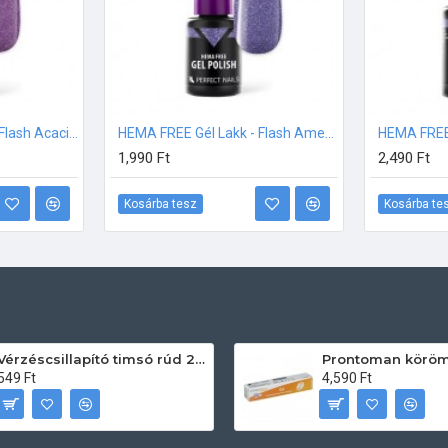
HEMA FREE Gél Lakk - Flash Acacia - 8ml
HEMA FREE Gél Lakk - Flash Amethyst - 4ml
1,990 Ft
2,490 Ft
Kosárba tesz
Kosárba te
Vérzéscsillapító timsó rúd 20db
549 Ft
4,590 Ft