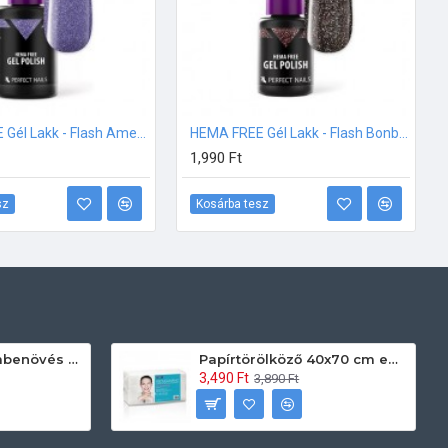
HEMA FREE Gél Lakk - Flash Amethyst - 8ml
HEMA FREE Gél Lakk - Flash Bonbon - 4ml
1,990 Ft
sz
Kosárba tesz
Prontoman körömbenövés kezelő gél tamponáláshoz 20 ml
Papírtörölköző 40x70 cm egyszerhasználatos 60db/csomag
3,490 Ft
3,890 Ft