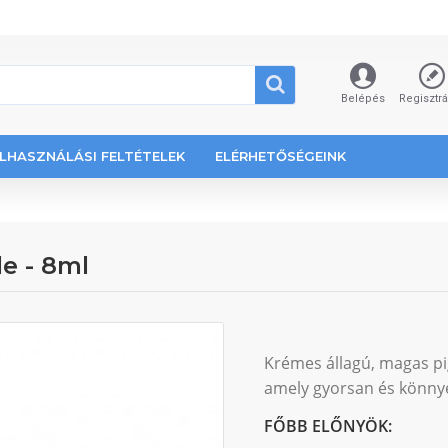
Belépés
Regisztr
LHASZNÁLÁSI FELTÉTELEK
ELÉRHETŐSÉGEINK
e - 8ml
Krémes állagú, magas p
amely gyorsan és könny
FŐBB ELŐNYÖK: