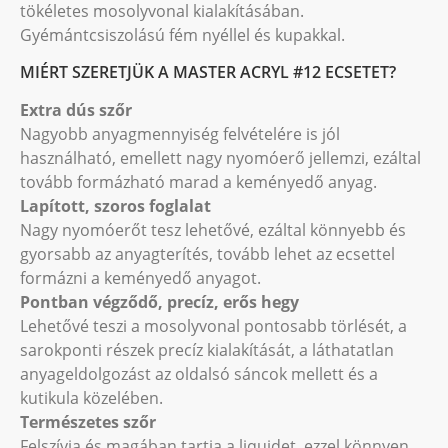
tökéletes mosolyvonal kialakításában.
Gyémántcsiszolású fém nyéllel és kupakkal.
MIÉRT SZERETJÜK A MASTER ACRYL #12 ECSETET?
Extra dús szőr
Nagyobb anyagmennyiség felvételére is jól
használható, emellett nagy nyomóerő jellemzi, ezáltal
tovább formázható marad a keményedő anyag.
Lapított, szoros foglalat
Nagy nyomóerőt tesz lehetővé, ezáltal könnyebb és
gyorsabb az anyagterítés, tovább lehet az ecsettel
formázni a keményedő anyagot.
Pontban végződő, precíz, erős hegy
Lehetővé teszi a mosolyvonal pontosabb törlését, a
sarokponti részek precíz kialakítását, a láthatatlan
anyageldolgozást az oldalsó sáncok mellett és a
kutikula közelében.
Természetes szőr
Felszívja és magában tartja a liquidet, ezzel könnyen