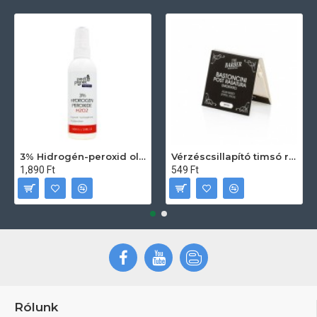
3% Hidrogén-peroxid oldat (sebfertőtlenítő) 100ml
Vérzéscsillapító timsó rúd 20db
1,890 Ft
549 Ft
Rólunk