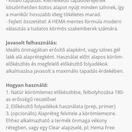
- Kiváló tapadás: Kiemelkedő tapadóerejének
köszönhetően biztos alapot nyújt minden színnek, így
a manikűr hosszabb ideig tökéletes marad.
- Fejlett összetétel: A HEMA mentes formula modern
választás a tudatos körmös szakemberek számára.
Javasolt felhasználás:
Ideális önmagában erősítő alapként, vagy színes gél
lakk alá alaprétegként. Használat előtt alapos köröm-
előkészítés és megfelelő előkészítő folyadékok
alkalmazása javasolt a maximális tapadás érdekében.
Hogyan használd:
1. Natúr körömlemez előkészítése, felbolyhozása 180-
as erősségű reszelővel
2. Előkészítő folyadékok használata (prep, primer)
3. (opcionális) Alapréteg felvitele a körömlemezre.
Ehhez alkalmazható a termék önmaga vékony
rétegben, vagy egy Clear alapzselé, pl: Hema Free