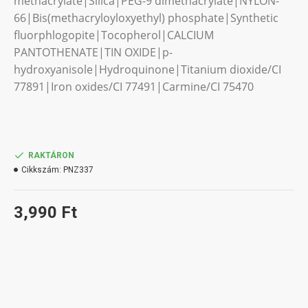
methacrylate|Silica|PEG-9 dimethacrylate|NYLON-
66|Bis(methacryloyloxyethyl) phosphate|Synthetic
fluorphlogopite|Tocopherol|CALCIUM
PANTOTHENATE|TIN OXIDE|p-
hydroxyanisole|Hydroquinone|Titanium dioxide/CI
77891|Iron oxides/CI 77491|Carmine/CI 75470
RAKTÁRON
Cikkszám:
PNZ337
3,990 Ft