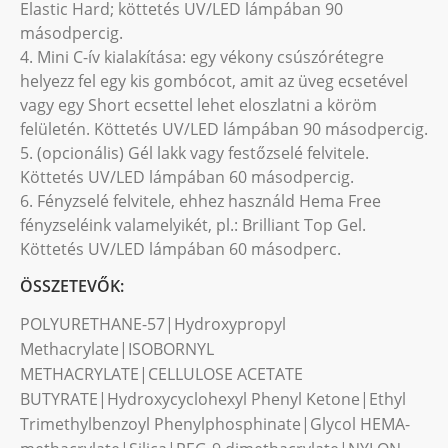
Elastic Hard; köttetés UV/LED lámpában 90
másodpercig.
4. Mini C-ív kialakítása: egy vékony csúszórétegre
helyezz fel egy kis gombócot, amit az üveg ecsetével
vagy egy Short ecsettel lehet eloszlatni a köröm
felületén. Köttetés UV/LED lámpában 90 másodpercig.
5. (opcionális) Gél lakk vagy festőzselé felvitele.
Köttetés UV/LED lámpában 60 másodpercig.
6. Fényzselé felvitele, ehhez használd Hema Free
fényzseléink valamelyikét, pl.: Brilliant Top Gel.
Köttetés UV/LED lámpában 60 másodperc.
ÖSSZETEVŐK:
POLYURETHANE-57|Hydroxypropyl
Methacrylate|ISOBORNYL
METHACRYLATE|CELLULOSE ACETATE
BUTYRATE|Hydroxycyclohexyl Phenyl Ketone|Ethyl
Trimethylbenzoyl Phenylphosphinate|Glycol HEMA-