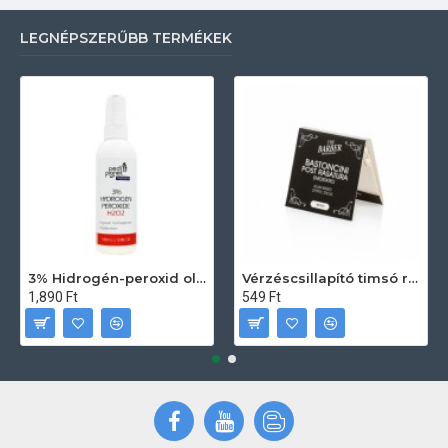
LEGNÉPSZERŰBB TERMÉKEK
3% Hidrogén-peroxid oldat (sebfertőtlenítő) 100ml
Vérzéscsillapító timsó rúd 20db
1,890 Ft
549 Ft