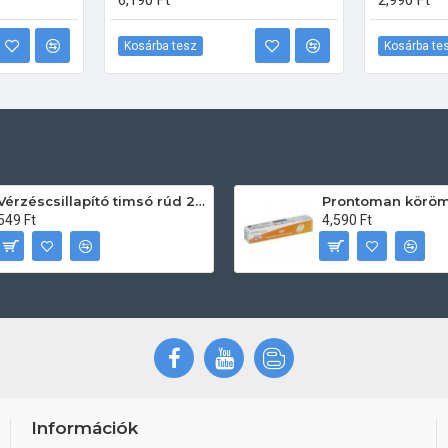
6,190 Ft
2,990 Ft
Kosárba tesz
Kosárba te
Vérzéscsillapító timsó rúd 20db
549 Ft
4,590 Ft
Információk