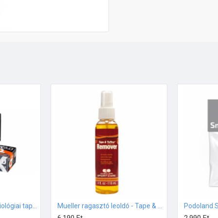
d3 X6.0 – Vízálló kineziológiai tapasz FEKETE 5cmx6m
Mueller ragasztó leoldó - Tape & Tuffner eltávolító spray (118ml)