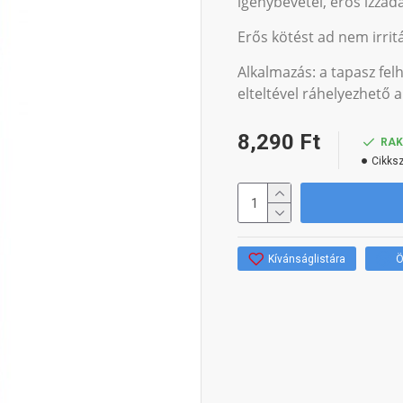
igénybevétel, erős izzadá
Erős kötést ad nem irritá
Alkalmazás: a tapasz felh
elteltével ráhelyezhető a
8,290 Ft
RA
Cikks
Kívánságlistára
Ö