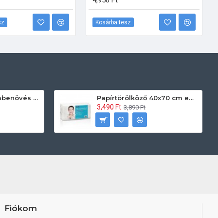
4,950 Ft
sz
Kosárba tesz
Prontoman körömbenövés kezelő gél tamponáláshoz 20 ml
Papírtörölköző 40x70 cm egyszerhasználatos 60db/csomag
3,490 Ft
3,890 Ft
Fiókom