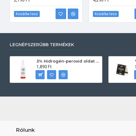
2,790 Ft
4,290 Ft
Kosárba tesz
Kosárba tesz
LEGNÉPSZERŰBB TERMÉKEK
3% Hidrogén-peroxid oldat (sebfertőtlenítő) 100ml
1,890 Ft
Rólunk