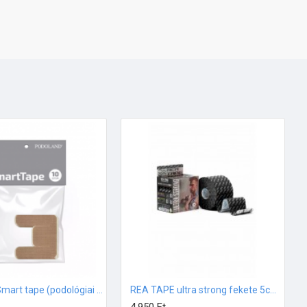
Podoland Smart tape (podológiai tapasz) 10db/csomag
REA TAPE ultra strong fekete 5cmx5m