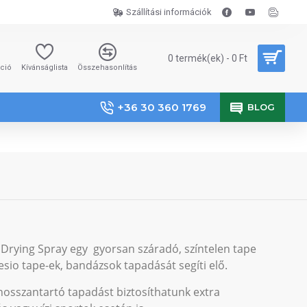
Szállítási információk
0 termék(ek) - 0 Ft
áció
Kívánságlista
Összehasonlítás
+36 30 360 1769
BLOG
 Drying Spray egy gyorsan száradó, színtelen tape
esio tape-ek, bandázsok tapadását segíti elő.
hosszantartó tapadást biztosíthatunk extra