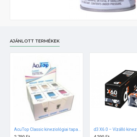
AJÁNLOTT TERMÉKEK
AcuTop Classic kineziológiai tapasz 5x5cm TÖBBFÉLE SZÍNBEN