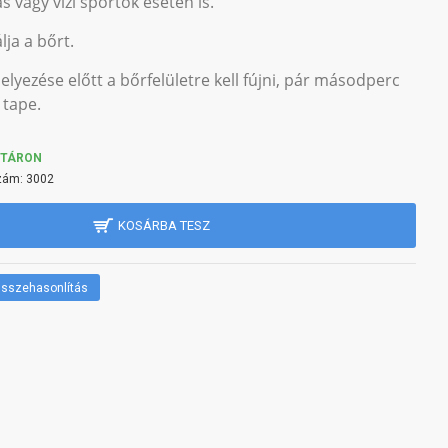
s vagy vízi sportok esetén is.
lja a bőrt.
elyezése előtt a bőrfelületre kell fújni, pár másodperc
 tape.
KTÁRON
zám:
3002
KOSÁRBA TESZ
sszehasonlítás