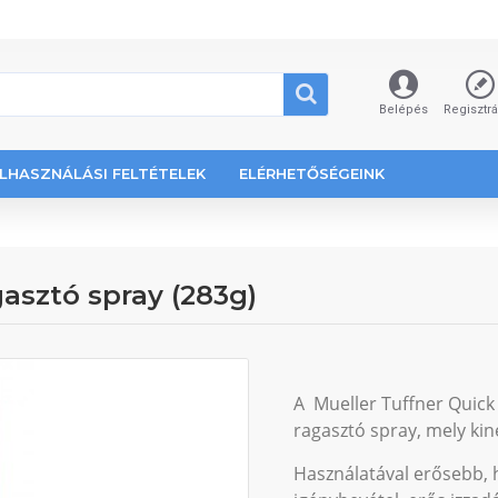
Belépés
Regisztr
LHASZNÁLÁSI FELTÉTELEK
ELÉRHETŐSÉGEINK
asztó spray (283g)
A Mueller Tuffner Quick
ragasztó spray, mely kin
Használatával erősebb, 