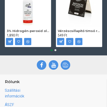
3% Hidrogén-peroxid oldat (sebfertőtlenítő) 100ml
Vérzéscsillapító timsó rúd 20db
1,890 Ft
549 Ft
Rólunk
Szállítási
információk
ÁSZF