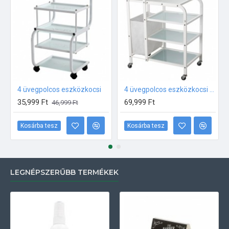
4 üvegpolcos eszközkocsi
4 üvegpolcos eszközkocsi textil kosárral
35,999 Ft
69,999 Ft
46,999 Ft
Kosárba tesz
Kosárba tesz
LEGNÉPSZERŰBB TERMÉKEK