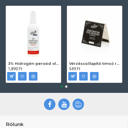
3% Hidrogén-peroxid oldat (sebfertőtlenítő) 100ml
Vérzéscsillapító timsó rúd 20db
1,890 Ft
549 Ft
Rólunk