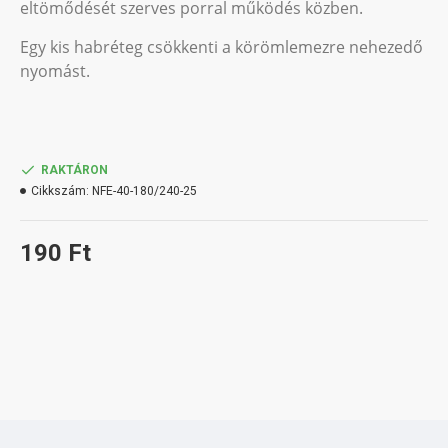
eltömődését szerves porral működés közben.
Egy kis habréteg csökkenti a körömlemezre nehezedő
nyomást.
RAKTÁRON
Cikkszám:
NFE-40-180/240-25
190 Ft