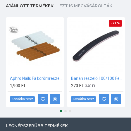
AJÁNLOTT TERMÉKEK
EZT IS MEGVÁSÁROLTÁK
-21 %
Aphro Nails Fa körömreszelő csomag 10db
Banán reszelő 100/100 Fekete, pink középpel
1,900 Ft
270 Ft
340 Ft
Kosárba tesz
Kosárba tesz
LEGNÉPSZERŰBB TERMÉKEK