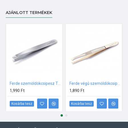
AJÁNLOTT TERMÉKEK
Ferde szemöldökcsipesz T05
Ferde végű szemöldökcsipesz T09
1,990 Ft
1,890 Ft
Kosárba tesz
Kosárba tesz