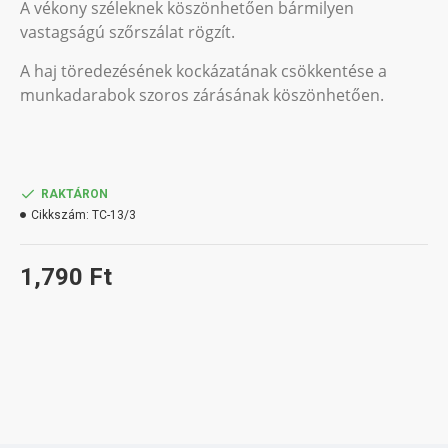
A vékony széleknek köszönhetően bármilyen
vastagságú szőrszálat rögzít.
A haj töredezésének kockázatának csökkentése a
munkadarabok szoros zárásának köszönhetően.
RAKTÁRON
Cikkszám:
TC-13/3
1,790 Ft