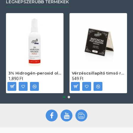
LEGNÉPSZERŰBB TERMÉKEK
3% Hidrogén-peroxid oldat (sebfertőtlenítő) 100ml
Vérzéscsillapító timsó rúd 20db
1,890 Ft
549 Ft