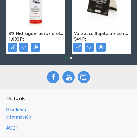
3% Hidrogén-peroxid oldat (sebfertőtlenítő) 100ml
Vérzéscsillapító timsó rúd 20db
1,890 Ft
549 Ft
Rólunk
Szállítási
információk
ÁSZF