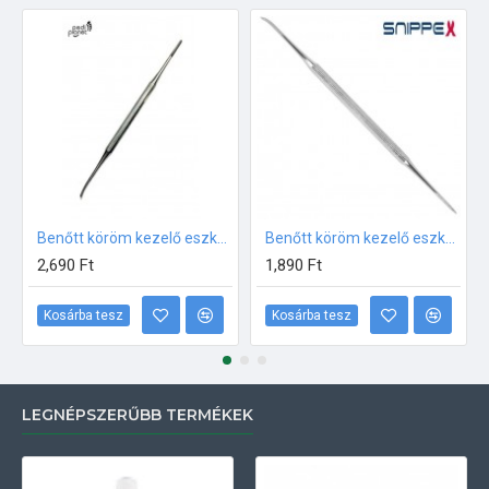
Benőtt köröm kezelő eszköz (recés végekkel)
Benőtt köröm kezelő eszköz (recés) SNIPPEX
2,690 Ft
1,890 Ft
Kosárba tesz
Kosárba tesz
LEGNÉPSZERŰBB TERMÉKEK