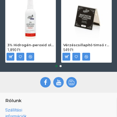
3% Hidrogén-peroxid oldat (sebfertőtlenítő) 100ml
Vérzéscsillapító timsó rúd 20db
1,890 Ft
549 Ft
Rólunk
Szállítási
információk