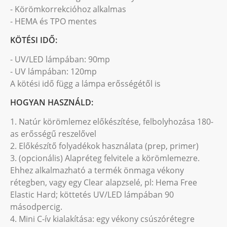
- Körömkorrekcióhoz alkalmas
- HEMA és TPO mentes
KÖTÉSI IDŐ:
- UV/LED lámpában: 90mp
- UV lámpában: 120mp
A kötési idő függ a lámpa erősségétől is
HOGYAN HASZNÁLD:
1. Natúr körömlemez előkészítése, felbolyhozása 180-
as erősségű reszelővel
2. Előkészítő folyadékok használata (prep, primer)
3. (opcionális) Alapréteg felvitele a körömlemezre.
Ehhez alkalmazható a termék önmaga vékony
rétegben, vagy egy Clear alapzselé, pl: Hema Free
Elastic Hard; köttetés UV/LED lámpában 90
másodpercig.
4. Mini C-ív kialakítása: egy vékony csúszórétegre