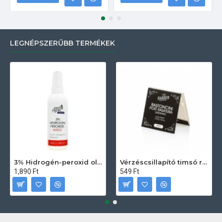
LEGNÉPSZERŰBB TERMÉKEK
3% Hidrogén-peroxid oldat (sebfertőtlenítő) 100ml
Vérzéscsillapító timsó rúd 20db
1,890 Ft
549 Ft