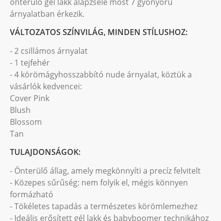
önterülő gél lakk alapzselé most 7 gyönyörű
árnyalatban érkezik.
VÁLTOZATOS SZÍNVILÁG, MINDEN STÍLUSHOZ:
- 2 csillámos árnyalat
- 1 tejfehér
- 4 körömágyhosszabbító nude árnyalat, köztük a
vásárlók kedvencei:
Cover Pink
Blush
Blossom
Tan
TULAJDONSÁGOK:
- Önterülő állag, amely megkönnyíti a precíz felvitelt
- Közepes sűrűség: nem folyik el, mégis könnyen
formázható
- Tökéletes tapadás a természetes körömlemezhez
- Ideális erősített gél lakk és babyboomer technikához