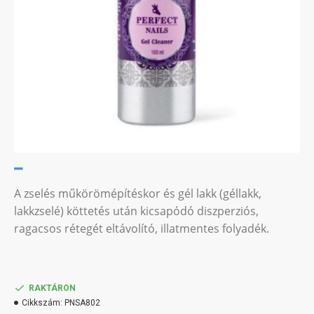
A zselés műkörömépítéskor és gél lakk (géllakk,
lakkzselé) köttetés után kicsapódó diszperziós,
ragacsos rétegét eltávolító, illatmentes folyadék.
RAKTÁRON
Cikkszám:
PNSA802