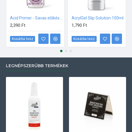
Acid Primer - Savas előkészítő folyadék 15ml Perfect Nails
AcrylGel Slip Solution 100ml
2,390 Ft
1,790 Ft
Kosárba tesz
Kosárba tesz
LEGNÉPSZERŰBB TERMÉKEK