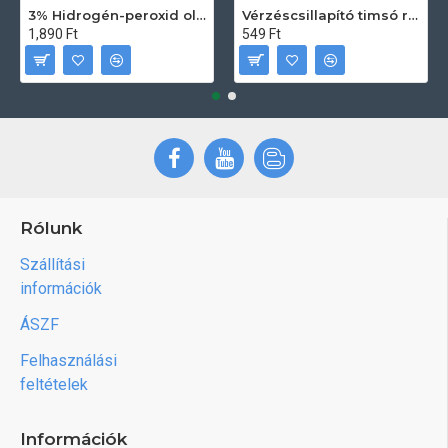
3% Hidrogén-peroxid oldat (sebfertőtlenítő) 100ml
Vérzéscsillapító timsó rúd 20db
1,890 Ft
549 Ft
Rólunk
Szállítási
információk
ÁSZF
Felhasználási
feltételek
Információk