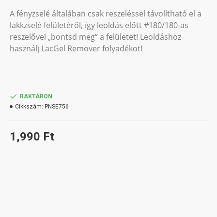
A fényzselé általában csak reszeléssel távolítható el a
lakkzselé felületéről, így leoldás előtt #180/180-as
reszelővel „bontsd meg” a felületet! Leoldáshoz
használj LacGel Remover folyadékot!
RAKTÁRON
Cikkszám:
PNSE756
1,990 Ft