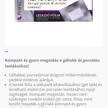
Kompakt és gyors megoldás a géllakk és porcelán
leoldásához!
Géllakkal, porcelánnal dolgozó műkörmösöknek,
pedikűrösöknek ajánljuk.
A leoldó fólia a lakkzselé eltávolításához (gél lakk) és
leoldható műköröm porcelán leoldásához nyújt
segítséget. Kompakt megoldás, hiszen nem
szükséges további eszköz (pl: vatta, fólia), mint
leoldó folyadék a gél lakk könnyed és gyors