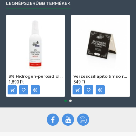
LEGNÉPSZERŰBB TERMÉKEK
3% Hidrogén-peroxid oldat (sebfertőtlenítő) 100ml
Vérzéscsillapító timsó rúd 20db
1,890 Ft
549 Ft