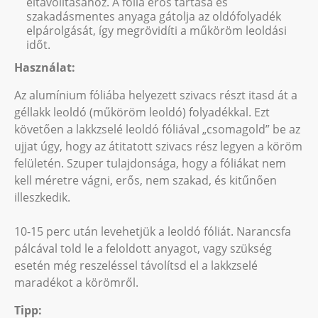
eltávolításához. A fólia erős tartása és
szakadásmentes anyaga gátolja az oldófolyadék
elpárolgását, így megrövidíti a műköröm leoldási
időt.
Használat:
Az alumínium fóliába helyezett szivacs részt itasd át a
géllakk leoldó (műköröm leoldó) folyadékkal. Ezt
követően a lakkzselé leoldó fóliával „csomagold” be az
ujjat úgy, hogy az átitatott szivacs rész legyen a köröm
felületén. Szuper tulajdonsága, hogy a fóliákat nem
kell méretre vágni, erős, nem szakad, és kitűnően
illeszkedik.
10-15 perc után levehetjük a leoldó fóliát. Narancsfa
pálcával told le a feloldott anyagot, vagy szükség
esetén még reszeléssel távolítsd el a lakkzselé
maradékot a körömről.
Tipp: