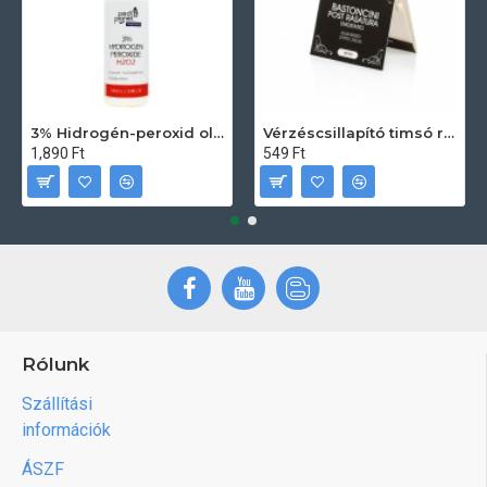
3% Hidrogén-peroxid oldat (sebfertőtlenítő) 100ml
Vérzéscsillapító timsó rúd 20db
1,890 Ft
549 Ft
Rólunk
Szállítási
információk
ÁSZF