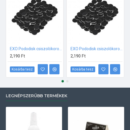
EXO Pododisk csiszolókorong 15mm #100 100db
EXO Pododisk csiszolókorong 15mm #120 100db
2,190 Ft
2,190 Ft
Kosárba tesz
Kosárba tesz
LEGNÉPSZERŰBB TERMÉKEK