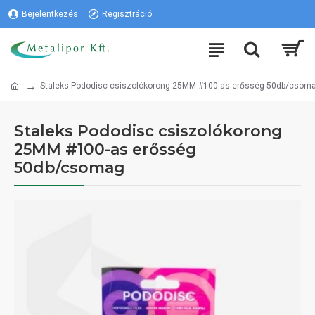
Bejelentkezés
Regisztráció
Staleks Pododisc csiszolókorong 25MM #100-as erősség 50db/csom
Staleks Pododisc csiszolókorong
25MM #100-as erősség
50db/csomag