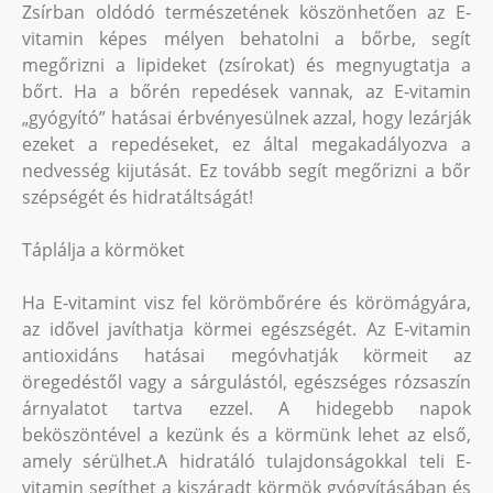
Zsírban oldódó természetének köszönhetően az E-
vitamin képes mélyen behatolni a bőrbe, segít
megőrizni a lipideket (zsírokat) és megnyugtatja a
bőrt. Ha a bőrén repedések vannak, az E-vitamin
„gyógyító” hatásai érbvényesülnek azzal, hogy lezárják
ezeket a repedéseket, ez által megakadályozva a
nedvesség kijutását. Ez tovább segít megőrizni a bőr
szépségét és hidratáltságát!
Táplálja a körmöket
Ha E-vitamint visz fel körömbőrére és körömágyára,
az idővel javíthatja körmei egészségét. Az E-vitamin
antioxidáns hatásai megóvhatják körmeit az
öregedéstől vagy a sárgulástól, egészséges rózsaszín
árnyalatot tartva ezzel. A hidegebb napok
beköszöntével a kezünk és a körmünk lehet az első,
amely sérülhet.A hidratáló tulajdonságokkal teli E-
vitamin segíthet a kiszáradt körmök gyógyításában és