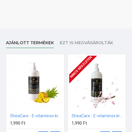
AJÁNLOTT TERMÉKEK
EZT IS MEGVÁSÁROLTÁK
NINCS KÉSZLETEN
SheaCare - E-vitaminos krém - ANANÁSZ illatban 500ml
SheaCare - E-vitaminos krém - Japán cseresznyevirág illatban 500ml
1,990 Ft
1,990 Ft