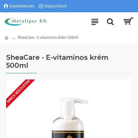
Bejelentkezés
Regisztráció
SheaCare - E-vitaminos krém 500ml
SheaCare - E-vitaminos krém
500ml
NINCS KÉSZLETEN