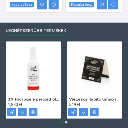
Kosárba tesz
Kosárba tesz
LEGNÉPSZERŰBB TERMÉKEK
3% Hidrogén-peroxid oldat (sebfertőtlenítő) 100ml
Vérzéscsillapító timsó rúd 20db
1,890 Ft
549 Ft