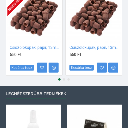
NINCS KÉSZLETEN
Csiszolókupak, papír, 13mm 120-as erősség KÖZEPES 5db
Csiszolókupak, papír, 13mm 60-as erősség NAGYON DURVA 5db
550 Ft
550 Ft
Kosárba tesz
Kosárba tesz
LEGNÉPSZERŰBB TERMÉKEK