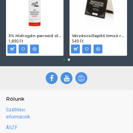
3% Hidrogén-peroxid oldat (sebfertőtlenítő) 100ml
Vérzéscsillapító timsó rúd 20db
1,890 Ft
549 Ft
Rólunk
Szállítási
információk
ÁSZF