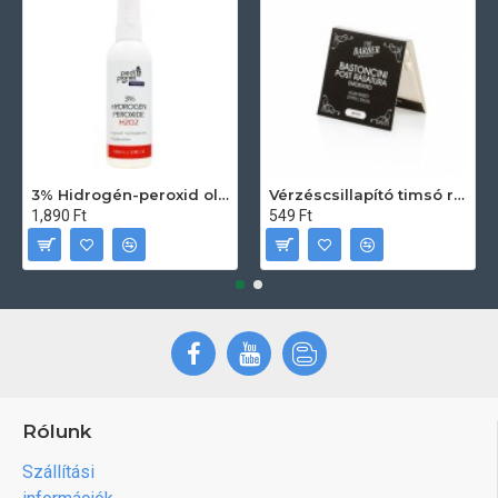
3% Hidrogén-peroxid oldat (sebfertőtlenítő) 100ml
Vérzéscsillapító timsó rúd 20db
1,890 Ft
549 Ft
Rólunk
Szállítási