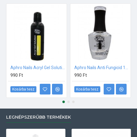
Aphro Nails Acryl Gel Solution akril gél formázó folyadék 100ml
Aphro Nails Anti Fungicid 13ml
990 Ft
990 Ft
Kosárba tesz
Kosárba tesz
LEGNÉPSZERŰBB TERMÉKEK