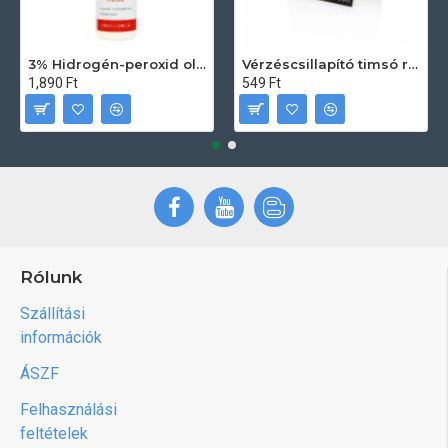
3% Hidrogén-peroxid oldat (sebfertőtlenítő) 100ml
Vérzéscsillapító timsó rúd 20db
1,890 Ft
549 Ft
Rólunk
Szállítási
információk
ÁSZF
Felhasználási
feltételek