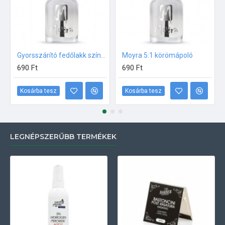
Gyorsszárító fedőlakk színtelen Moyra
Moyra 5:1 körömápoló
690 Ft
690 Ft
Kosárba tesz
Kosárba tesz
LEGNÉPSZERŰBB TERMÉKEK