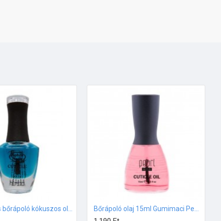
Aphro Nails bőrápoló kókuszos olaj 13ml
Bőrápoló olaj 15ml Gumimaci Pearl Nails