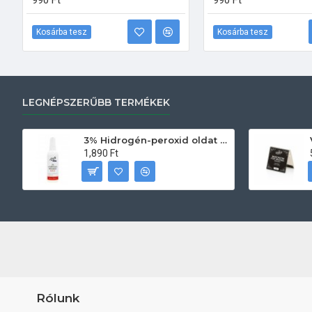
990 Ft
990 Ft
Kosárba tesz
Kosárba tesz
LEGNÉPSZERŰBB TERMÉKEK
3% Hidrogén-peroxid oldat (sebfertőtlenítő) 100ml
1,890 Ft
Rólunk