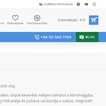
Szállítási információk
0 termék(ek) - 0 Ft
áció
Kívánságlista
Összehasonlítás
+36 30 360 1769
BLOG
oló olaj.
tékes olajok keveréke mélyen behatol a körömágyba,
y hidratálja és puhává varázsolja a száraz, megviselt