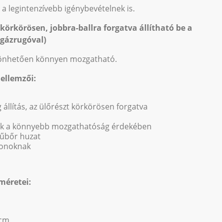
l a legintenzívebb igénybevételnek is.
körkörösen, jobbra-ballra forgatva állítható be a
 gázrugóval)
zönhetően könnyen mozgatható.
ellemzői:
llítás, az ülőrészt körkörösen forgatva
bak a könnyebb mozgathatóság érdekében
műbőr huzat
alonoknak
méretei:
 cm