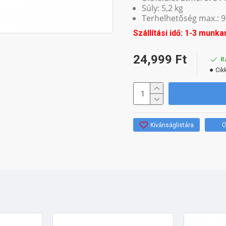
Súly: 5,2 kg
Terhelhetőség max.: 9
Szállítási idő: 1-3 munka
24,999 Ft
R
Cik
Kívánságlistára
Ö