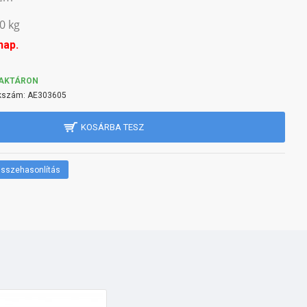
0 kg
nap.
AKTÁRON
kszám:
AE303605
KOSÁRBA TESZ
sszehasonlítás