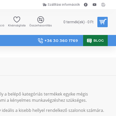
Szállítási információk
0 termék(ek) - 0 Ft
áció
Kívánságlista
Összehasonlítás
+36 30 360 1769
BLOG
ly a belépő kategóriás termékek egyike mégis
 ami a kényelmes munkavégzéshez szükséges.
y ideális a kisebb hellyel rendelkező szalonok számára.