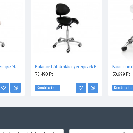
eregszék
Balance háttámlás nyeregszék FEKETE
73,490 Ft
50,699 Ft
Kosárba tesz
Kosárba te