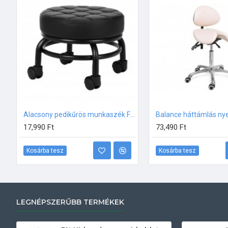
Alacsony pedikűrös munkaszék FEKETE
Balance háttámlás ny
17,990 Ft
73,490 Ft
Kosárba tesz
Kosárba tesz
LEGNÉPSZERŰBB TERMÉKEK