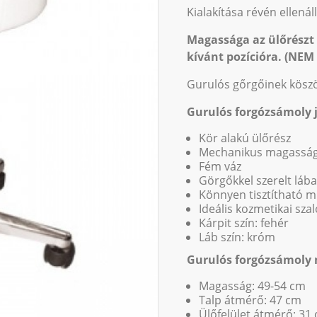
Kialakítása révén ellenál
Magassága az ülőrészt 
kívánt pozícióra. (NEM
Gurulós gőrgőinek kös
Gurulós forgózsámoly j
Kör alakú ülőrész
Mechanikus magasság á
Fém váz
Görgőkkel szerelt lá
Könnyen tisztítható 
Ideális kozmetikai sz
Kárpit szín: fehér
Láb szín: króm
Gurulós forgózsámoly 
Magasság: 49-54 cm
Talp átmérő: 47 cm
Ülőfelület átmérő: 31