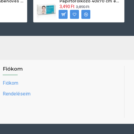
Prontoman körömbenövés kezelő gél tamponáláshoz 20 ml
Papírtörölköző 40x70 cm egyszerhasználatos 60db/csomag
3,490 Ft
3,890 Ft
Fiókom
Fiókom
Rendeléseim