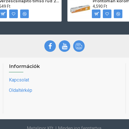
Vérzéscsillapító timsó rúd 20db
549 Ft
4,590 Ft
Információk
Kapcsolat
Oldaltérkép
Metalipor Kft. | Minden jog fenntartva.