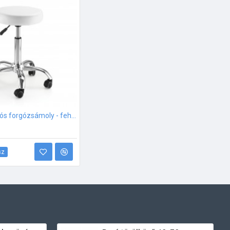
Basic gurulós forgózsámoly - fehér
sz