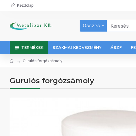
Kezdőlap
Összes
TERMÉKEK
SZAKMAI KEDVEZMÉNY
ÁSZF
FE
Gurulós forgózsámoly
Gurulós forgózsámoly