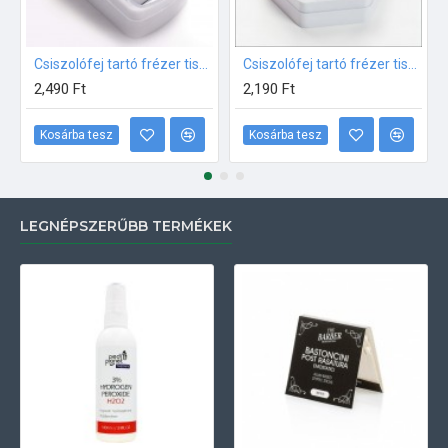
Csiszolófej tartó frézer tisztító kefével 30 db-os
Csiszolófej tartó frézer tisztítóval 24 db-os
2,490 Ft
2,190 Ft
Kosárba tesz
Kosárba tesz
LEGNÉPSZERŰBB TERMÉKEK