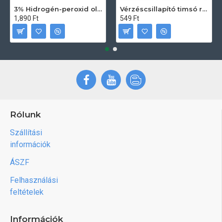
3% Hidrogén-peroxid oldat (sebfertőtlenítő) 100ml
Vérzéscsillapító timsó rúd 20db
1,890 Ft
549 Ft
Rólunk
Szállítási
információk
ÁSZF
Felhasználási
feltételek
Információk