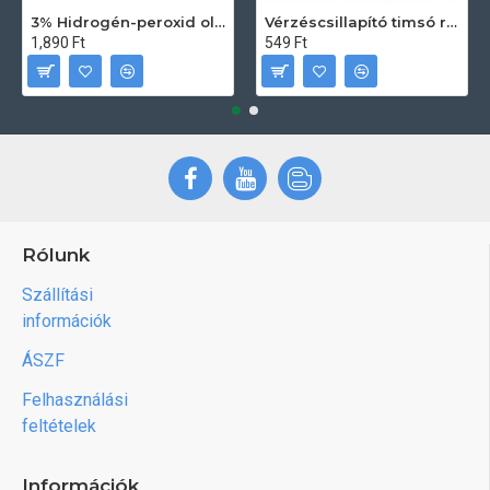
3% Hidrogén-peroxid oldat (sebfertőtlenítő) 100ml
Vérzéscsillapító timsó rúd 20db
1,890 Ft
549 Ft
Rólunk
Szállítási
információk
ÁSZF
Felhasználási
feltételek
Információk