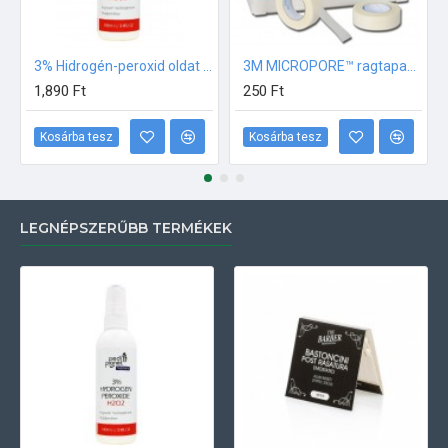
3% Hidrogén-peroxid oldat (sebfertőtlenítő) 100ml
3M MICROPORE™ ragtapasz - 1,25 cm x 9.14 m
1,890 Ft
250 Ft
Kosárba tesz
Kosárba tesz
LEGNÉPSZERŰBB TERMÉKEK