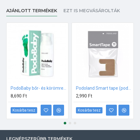
AJÁNLOTT TERMÉKEK
EZT IS MEGVÁSÁROLTÁK
PodoBaby bőr- és körömregeneráló gyerekeknek és felnőtteknek 50ml
Podoland Smart tape (podológiai tapasz) 10db/csomag
8,690 Ft
2,990 Ft
Kosárba tesz
Kosárba tesz
LEGNÉPSZERŰBB TERMÉKEK