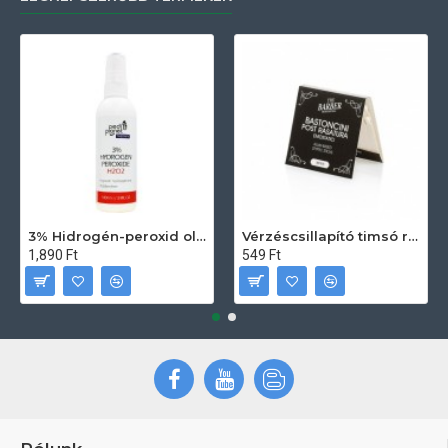
3% Hidrogén-peroxid oldat (sebfertőtlenítő) 100ml
Vérzéscsillapító timsó rúd 20db
1,890 Ft
549 Ft