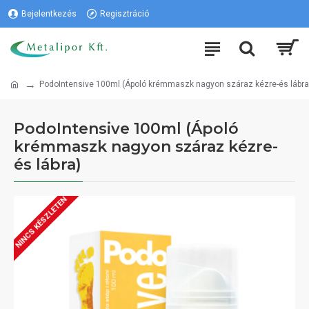
Bejelentkezés
Regisztráció
PodoIntensive 100ml (Ápoló krémmaszk nagyon száraz kézre-és lábra
PodoIntensive 100ml (Ápoló
krémmaszk nagyon száraz kézre-
és lábra)
NINCS KÉSZLETEN