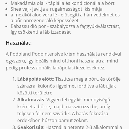
Makadámia olaj - táplálja és kondicionálja a bőrt
Shea vaj - javítja a rugalmasságot, kisimítja
a mexikói aloe vera lé - elősegíti a hámvédelmet és
a bőr önregeneráló képességét
Babassu dió por - szabályozza a faggyúkiválasztást,
így csökkenti a láb izzadását
Használat:
A Podoland PodoIntensive krém használata rendkívül
egyszerű, így ideális mind otthoni használatra, mind
pedig professzionális lábápolási kezelésekhez.
Lábápolás előtt
: Tisztítsa meg a bőrt, és törölje
szárazra, különös figyelmet fordítva a lábujjak
közötti területre.
Alkalmazás
: Vigyen fel egy kis mennyiségű
krémet a bőrre, majd masszírozza be, amíg
teljesen fel nem szívódik. A hatás fokozása
érdekében húzzon pamut zoknit.
Gyakoriság
: Használja hetente 2-3 alkalommal a