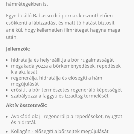
hámrétegekben is.
Egyedülálló Babassu dió pornak köszönthetően
csökkenti a lábizzadást és mattító hatást biztosít
anélkül, hogy kellemetlen filmréteget hagyna maga
után.
Jellemzők:
hidratálja és helyreállítja a bőr rugalmasságát
megakadályozza a bőrkeményedések, repedések
kialakulását
regenerálja, hidratálja és elősegíti a hám
megújulását
erősítit a bőr természetes regeneráló képességét
szabályozza a faggyú és izzadtsg termelését
Aktív összetevők:
Avokádó olaj - regenerálja a repedéseket, nyugtat
és hidratál.
Kollagén - elősegíti a bőrsejtek megújulását