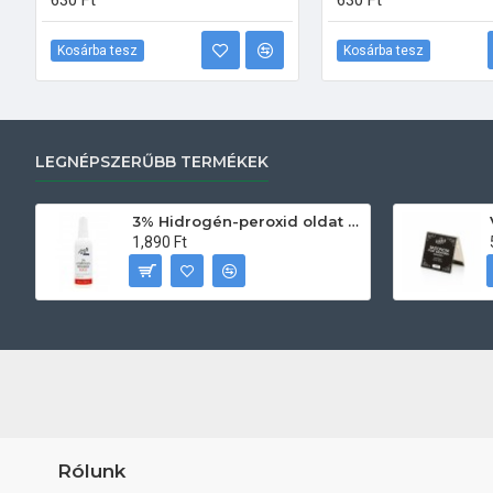
630 Ft
630 Ft
Kosárba tesz
Kosárba tesz
LEGNÉPSZERŰBB TERMÉKEK
3% Hidrogén-peroxid oldat (sebfertőtlenítő) 100ml
1,890 Ft
Rólunk