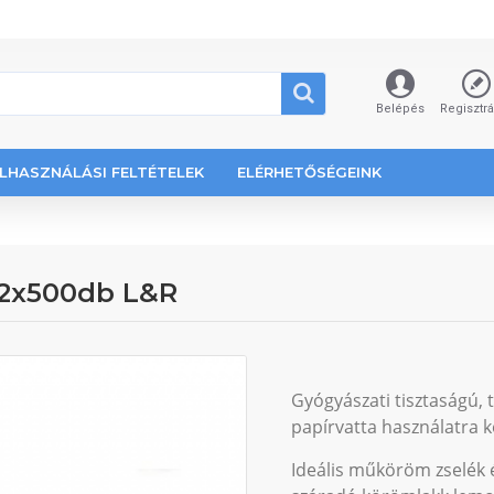
Belépés
Regisztr
LHASZNÁLÁSI FELTÉTELEK
ELÉRHETŐSÉGEINK
 2x500db L&R
Gyógyászati tisztaságú, 
papírvatta használatra k
Ideális műköröm zselék é