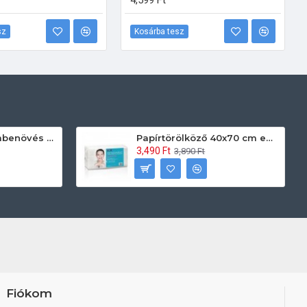
4,599 Ft
sz
Kosárba tesz
Prontoman körömbenövés kezelő gél tamponáláshoz 20 ml
Papírtörölköző 40x70 cm egyszerhasználatos 60db/csomag
3,490 Ft
3,890 Ft
Fiókom