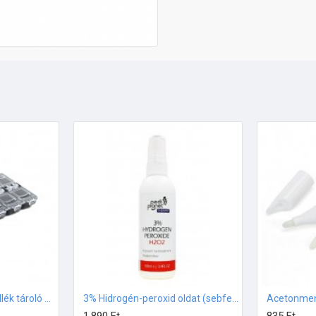
12 rekeszes Díszítő kellék tároló Fekete
3% Hidrogén-peroxid oldat (sebfertőtlenítő) 100ml