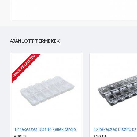
AJÁNLOTT TERMÉKEK
NINCS KÉSZLETEN
12 rekeszes Díszítő kellék tároló Fehér