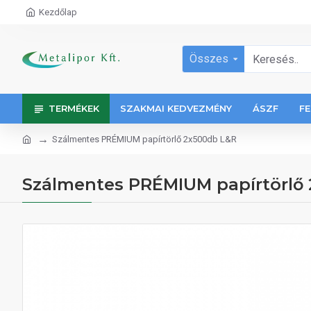
Kezdőlap
Összes
TERMÉKEK
SZAKMAI KEDVEZMÉNY
ÁSZF
FE
Szálmentes PRÉMIUM papírtörlő 2x500db L&R
Szálmentes PRÉMIUM papírtörlő