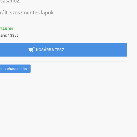
sásához.
rált, szöszmentes lapok.
KTÁRON
zám:
13356
KOSÁRBA TESZ
sszehasonlítás