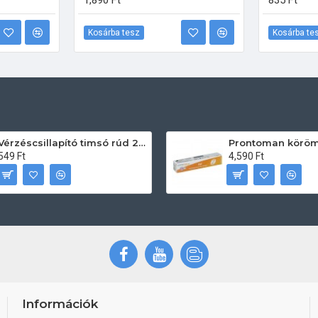
1,890 Ft
835 Ft
Kosárba tesz
Kosárba te
Vérzéscsillapító timsó rúd 20db
549 Ft
4,590 Ft
Információk