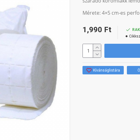
száradó körömlakk lemo
Mérete: 4×5 cm-es perfo
1,990 Ft
RA
Cikks
Kívánságlistára
Ö