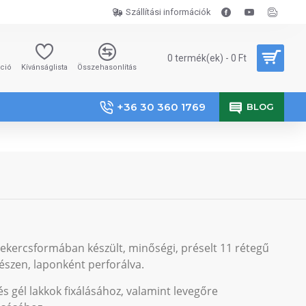
Szállítási információk
0 termék(ek) - 0 Ft
áció
Kívánságlista
Összehasonlítás
+36 30 360 1769
BLOG
tekercsformában készült, minőségi, préselt 11 rétegű
észen, laponként perforálva.
s gél lakkok fixálásához, valamint levegőre