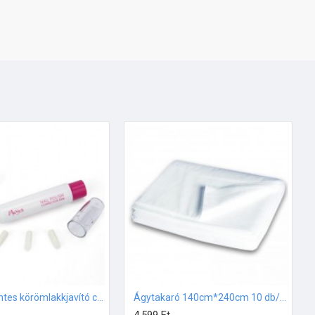
Acetonmentes körömlakkjavító ceruza Moyra
Ágytakaró 140cm*240cm 10 db/csomag