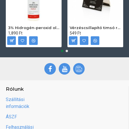
3% Hidrogén-peroxid oldat (sebfertőtlenítő) 100ml
Vérzéscsillapító timsó rúd 20db
1,890 Ft
549 Ft
Rólunk
Szállítási
információk
ÁSZF
Felhasználási