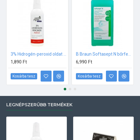
3% Hidrogén-peroxid oldat (sebfertőtlenítő) 100ml
B Braun Softasept N bőrfertőtlenítő 1000ml
1,890 Ft
6,990 Ft
Kosárba tesz
Kosárba tesz
LEGNÉPSZERŰBB TERMÉKEK