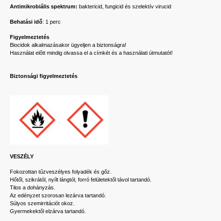
Antimikrobiális spektrum:
baktericid, fungicid és szelektív virucid
Behatási idő
: 1 perc
Figyelmeztetés
Biocidok alkalmazásakor ügyeljen a biztonságra!
Használat előtt mindig olvassa el a címkét és a használati útmutatót!
Biztonsági figyelmeztetés
VESZÉLY
Fokozottan tűzveszélyes folyadék és gőz.
Hőtől, szikrától, nyílt lángtól, forró felületektől távol tartandó.
Tilos a dohányzás.
Az edényzet szorosan lezárva tartandó.
Súlyos szemirritációt okoz.
Gyermekektől elzárva tartandó.