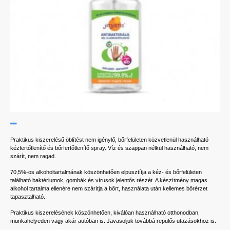
Praktikus kiszerelésű öblítést nem igénylő, bőrfelületen közvetlenül használható
kézfertőtlenítő és bőrfertőtlenítő spray. Víz és szappan nélkül használható, nem
szárít, nem ragad.
70,5%-os alkoholtartalmának köszönhetően elpusztítja a kéz- és bőrfelületen
található baktériumok, gombák és vírusok jelentős részét. A készítmény magas
alkohol tartalma ellenére nem szárítja a bőrt, használata után kellemes bőrérzet
tapasztalható.
Praktikus kiszerelésének köszönhetően, kiválóan használható otthonodban,
munkahelyeden vagy akár autóban is. Javasoljuk továbbá repülős utazásokhoz is.