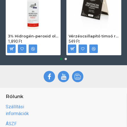
3% Hidrogén-peroxid oldat (sebfertőtlenítő) 100ml
Vérzéscsillapító timsó rúd 20db
1,890 Ft
549 Ft
Rólunk
Szállítási
információk
ÁSZF