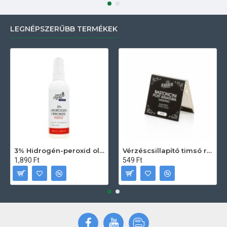
LEGNÉPSZERŰBB TERMÉKEK
3% Hidrogén-peroxid oldat (sebfertőtlenítő) 100ml
Vérzéscsillapító timsó rúd 20db
1,890 Ft
549 Ft