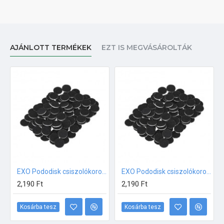
AJÁNLOTT TERMÉKEK
EZT IS MEGVÁSÁROLTÁK
EXO Pododisk csiszolókorong 15mm #100 100db
EXO Pododisk csiszolókorong 15mm #120 100db
2,190 Ft
2,190 Ft
Kosárba tesz
Kosárba tesz