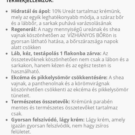
TERMÉKJELLEMZŐK:
Hidratál és ápol:
10% Ureát tartalmaz krémünk,
mely az egyik leghatékonyabb módja, a száraz bőr
és a lábbőr, a sarkak puhává varázsolásának
Regenerál:
A nagy mennyiségű ureának és shea
vajnak köszönhetően az VÍZHIÁNYOS BŐRön is
gyorsan látható hatása, a bőrszárazsága napok
alatt csökken
Láb, kéz, testápolás 1 flakonba zárva:
Az
összetevöknek köszönhetően nem csak a lábon és a
sarkakon, hanem kézen és az egész testen is
használható.
Ekcéma és pikkelysömör csökkentésére:
A shea
vajnak, a panthenolnak és a körömvirágnak
köszönhetően csökkenti az ekcéma és pikkelysömör
tüneteit.
Természetes összetevők:
Krémünk parabén
mentes és természetes összetevőket tartalmaz
csak.
Gyorsan felszívódó, lágy krém:
Lágy krém, amely
igazán gyorsan felszívódik, nem hagy zsíros
felületet.