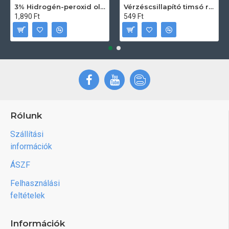
3% Hidrogén-peroxid oldat (sebfertőtlenítő) 100ml
Vérzéscsillapító timsó rúd 20db
1,890 Ft
549 Ft
Rólunk
Szállítási
információk
ÁSZF
Felhasználási
feltételek
Információk