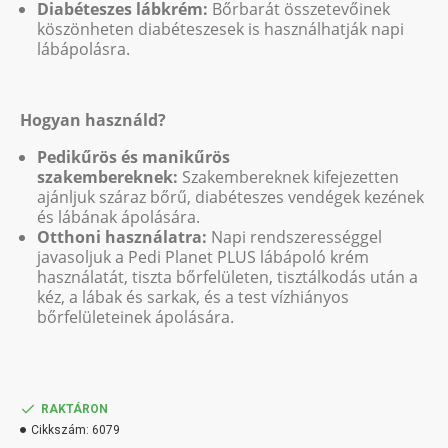
Diabéteszes lábkrém:
Bőrbarát összetevőinek
köszönheten diabéteszesek is használhatják napi
lábápolásra.
Hogyan használd?
Pedikűrös és manikűrös
szakembereknek:
Szakembereknek kifejezetten
ajánljuk száraz bőrű, diabéteszes vendégek kezének
és lábának ápolására.
Otthoni használatra:
Napi rendszerességgel
javasoljuk a Pedi Planet PLUS lábápoló krém
használatát, tiszta bőrfelületen, tisztálkodás után a
kéz, a lábak és sarkak, és a test vízhiányos
bőrfelületeinek ápolására.
RAKTÁRON
Cikkszám:
6079