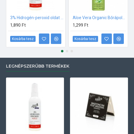
3% Hidrogén-peroxid oldat (sebfertőtlenítő) 100ml
Aloe Vera Organic Bőrápoló gél 100ml
1,890 Ft
1,299 Ft
Kosárba tesz
Kosárba tesz
LEGNÉPSZERŰBB TERMÉKEK