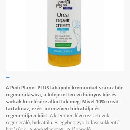
A Pedi Planet PLUS lábápoló krémünket száraz bőr
regenerálására, a kifejezetten vízhiányos bőr és
sarkak kezelésére alkottuk meg. Mivel 10% ureát
tartalmaz, ezért intenzíven hidratálja és
regenerálja a bőrt.
A krémben lévő összetevők
regeneráló, hidratáló és egyben gyulladáscsökkentő
hatásúak. A Pedi Planet PLUS lábápoló