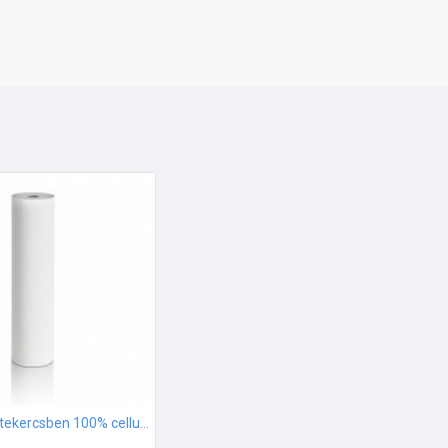
Ágytakaró tekercsben 100% cellulóz