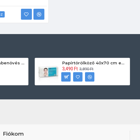
sz
Prontoman körömbenövés kezelő gél tamponáláshoz 20 ml
Papírtörölköző 40x70 cm egyszerhasználatos 60db/csomag
3,490 Ft
3,890 Ft
Fiókom