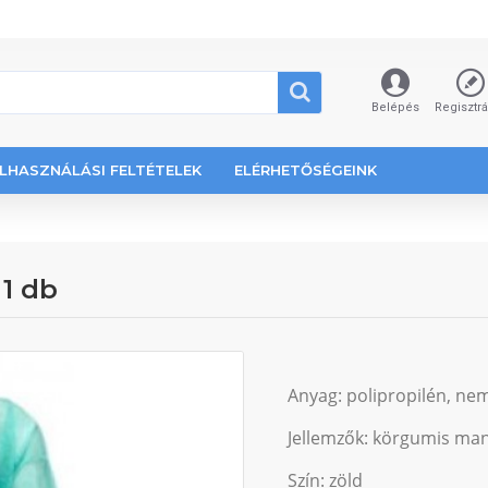
Belépés
Regisztr
LHASZNÁLÁSI FELTÉTELEK
ELÉRHETŐSÉGEINK
1 db
Anyag: polipropilén, nem 
Jellemzők: körgumis man
Szín: zöld