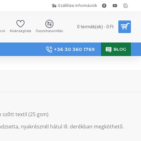
Szállítási információk
0 termék(ek) - 0 Ft
áció
Kívánságlista
Összehasonlítás
+36 30 360 1769
BLOG
szőtt textil (25 gsm)
dzsetta, nyakrésznél hátul ill. derékban megköthető.