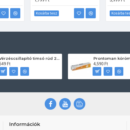
1,799 Ft
3,999 Ft
Kosárba tesz
Kosárba te
Vérzéscsillapító timsó rúd 20db
549 Ft
4,590 Ft
Információk