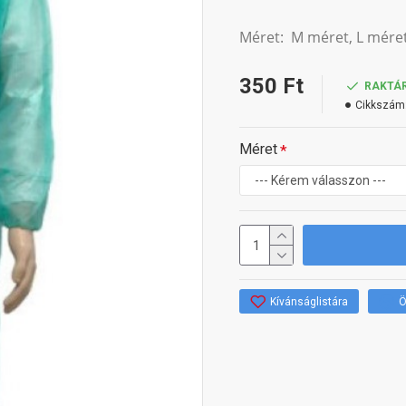
Méret: M méret, L méret
350 Ft
RAKTÁ
Cikkszám
Méret
Kívánságlistára
Ö