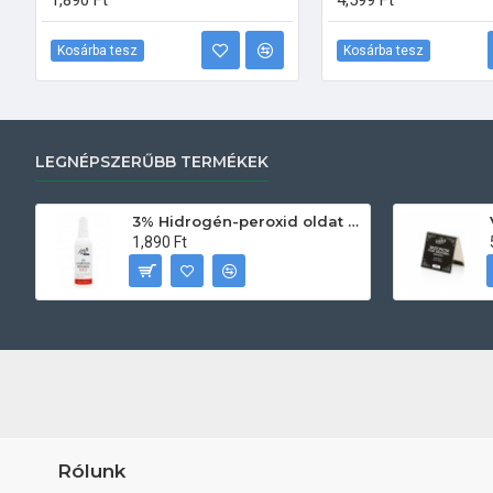
1,890 Ft
4,599 Ft
Kosárba tesz
Kosárba tesz
LEGNÉPSZERŰBB TERMÉKEK
3% Hidrogén-peroxid oldat (sebfertőtlenítő) 100ml
1,890 Ft
Rólunk