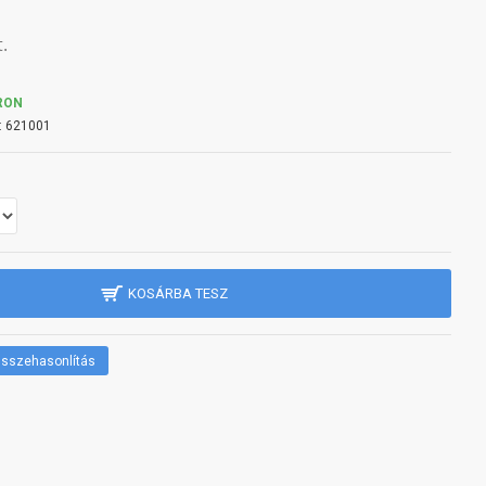
.
RON
:
621001
KOSÁRBA TESZ
sszehasonlítás