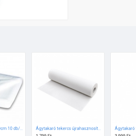
Ágytakaró 140cm*240cm 10 db/csomag
Ágytakaró tekercs újrahasznosított papírból 50m