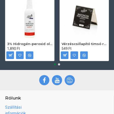
3% Hidrogén-peroxid oldat (sebfertőtlenítő) 100ml
Vérzéscsillapító timsó rúd 20db
1,890 Ft
549 Ft
Rólunk
Szállítási
információk