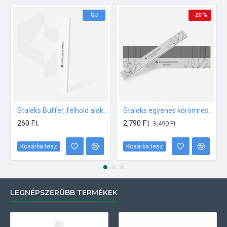
ÚJ
-20 %
Staleks Buffer, félhold alakú FEHÉR 100/180, 1db
Staleks egyenes körömreszelő 100/100 25db/csomag
260 Ft
2,790 Ft
3,490 Ft
Kosárba tesz
Kosárba tesz
LEGNÉPSZERŰBB TERMÉKEK