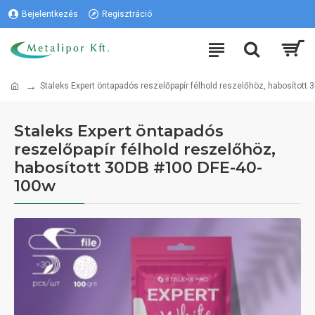
Bejelentkezés
Regisztráció
Staleks Expert öntapadós reszelőpapír félhold reszelőhöz, habosítot
Staleks Expert öntapadós
reszelőpapír félhold reszelőhöz,
habosított 30DB #100 DFE-40-
100w