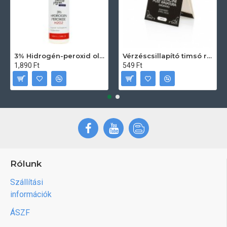
3% Hidrogén-peroxid oldat (sebfertőtlenítő) 100ml
Vérzéscsillapító timsó rúd 20db
1,890 Ft
549 Ft
Rólunk
Szállítási
információk
ÁSZF