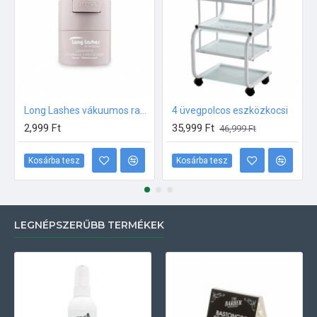
Long Lashes vákuumos ragasztótartó
4 üvegpolcos eszközkocsi
2,999 Ft
35,999 Ft
46,999 Ft
Kosárba tesz
Kosárba tesz
LEGNÉPSZERŰBB TERMÉKEK