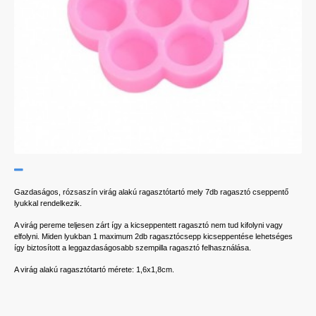
Gazdaságos, rózsaszín virág alakú ragasztótartó mely 7db ragasztó cseppentő
lyukkal rendelkezik.
A virág pereme teljesen zárt így a kicseppentett ragasztó nem tud kifolyni vagy
elfolyni. Miden lyukban 1 maximum 2db ragasztócsepp kicseppentése lehetséges
így biztosított a leggazdaságosabb szempilla ragasztó felhasználása.
A virág alakú ragasztótartó mérete: 1,6x1,8cm.