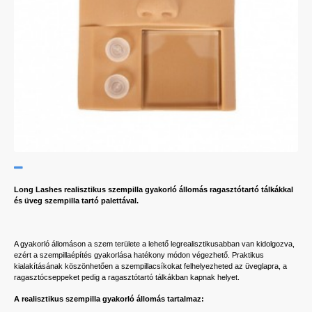
Long Lashes realisztikus szempilla gyakorló állomás ragasztótartó tálkákkal
és üveg szempilla tartó palettával.
A gyakorló állomáson a szem területe a lehető legrealisztikusabban van kidolgozva,
ezért a szempillaépítés gyakorlása hatékony módon végezhető. Praktikus
kialakításának köszönhetően a szempillacsíkokat felhelyezheted az üveglapra, a
ragasztócseppeket pedig a ragasztótartó tálkákban kapnak helyet.
A realisztikus szempilla gyakorló állomás tartalmaz: