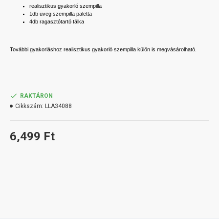
realisztikus gyakorló szempilla
1db üveg szempilla paletta
4db ragasztótartó tálka
További gyakorláshoz realisztikus gyakorló szempilla külön is megvásárolható.
RAKTÁRON
Cikkszám:
LLA34088
6,499 Ft