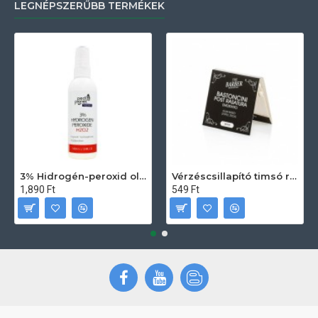
LEGNÉPSZERŰBB TERMÉKEK
3% Hidrogén-peroxid oldat (sebfertőtlenítő) 100ml
Vérzéscsillapító timsó rúd 20db
1,890 Ft
549 Ft