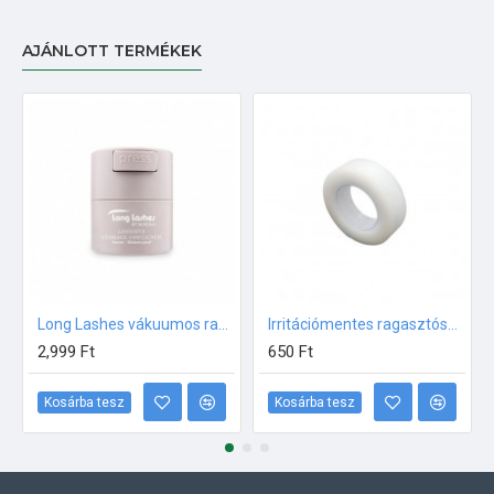
AJÁNLOTT TERMÉKEK
Long Lashes vákuumos ragasztótartó
Irritációmentes ragasztószalag (papír)
2,999 Ft
650 Ft
Kosárba tesz
Kosárba tesz