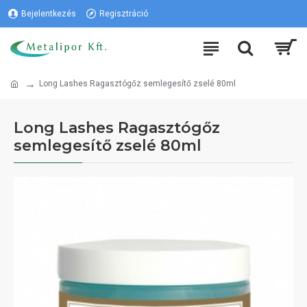
Bejelentkezés
Regisztráció
Long Lashes Ragasztógőz semlegesítő zselé 80ml
Long Lashes Ragasztógőz
semlegesítő zselé 80ml