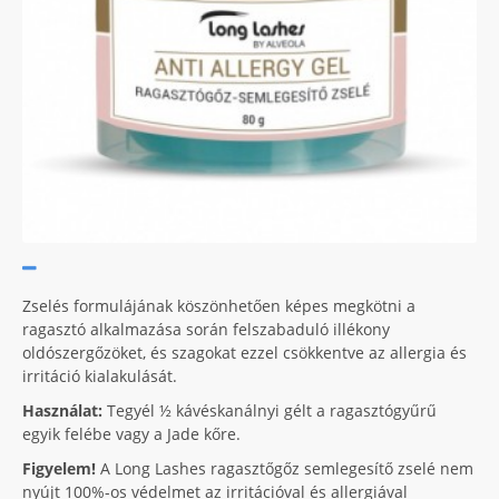
Zselés formulájának köszönhetően képes megkötni a
ragasztó alkalmazása során felszabaduló illékony
oldószergőzöket, és szagokat ezzel csökkentve az allergia és
irritáció kialakulását.
Használat:
Tegyél ½ kávéskanálnyi gélt a ragasztógyűrű
egyik felébe vagy a Jade kőre.
Figyelem!
A Long Lashes ragasztőgőz semlegesítő zselé nem
nyújt 100%-os védelmet az irritációval és allergiával