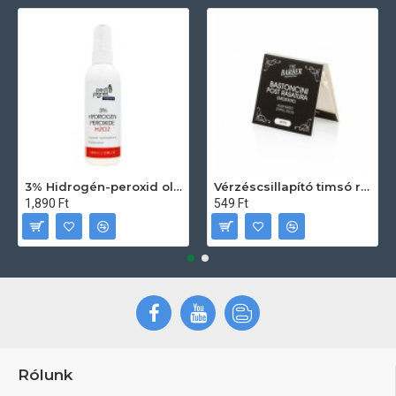
3% Hidrogén-peroxid oldat (sebfertőtlenítő) 100ml
Vérzéscsillapító timsó rúd 20db
1,890 Ft
549 Ft
Rólunk