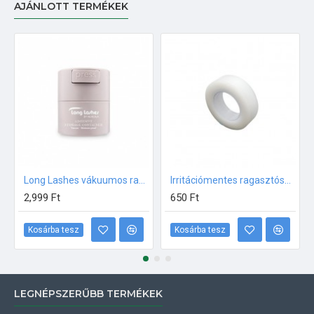
AJÁNLOTT TERMÉKEK
Long Lashes vákuumos ragasztótartó
Irritációmentes ragasztószalag (papír)
2,999 Ft
650 Ft
Kosárba tesz
Kosárba tesz
LEGNÉPSZERŰBB TERMÉKEK