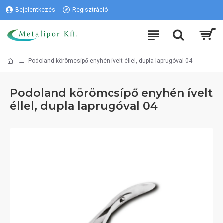
Bejelentkezés
Regisztráció
Podoland körömcsípő enyhén ívelt éllel, dupla laprugóval 04
Podoland körömcsípő enyhén ívelt
éllel, dupla laprugóval 04