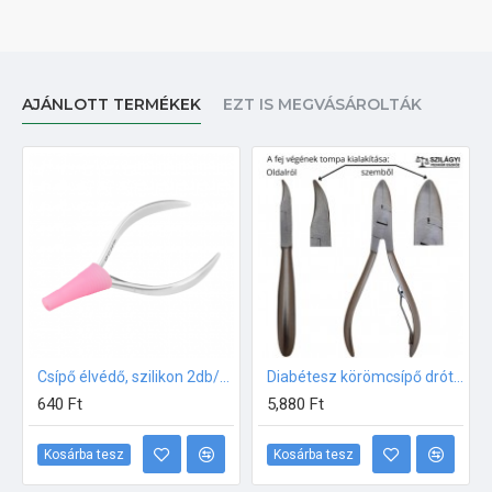
AJÁNLOTT TERMÉKEK
EZT IS MEGVÁSÁROLTÁK
Csípő élvédő, szilikon 2db/csomag
Diabétesz körömcsípő drótrugós 12 cm tompa fejvéggel RM41
640 Ft
5,880 Ft
Kosárba tesz
Kosárba tesz