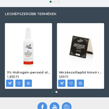
LEGNÉPSZERŰBB TERMÉKEK
3% Hidrogén-peroxid oldat (sebfertőtlenítő) 100ml
Vérzéscsillapító timsó rúd 20db
1,890 Ft
549 Ft