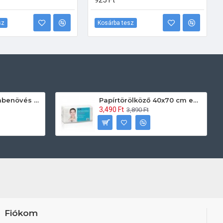
925 Ft
sz
Kosárba tesz
Prontoman körömbenövés kezelő gél tamponáláshoz 20 ml
Papírtörölköző 40x70 cm egyszerhasználatos 60db/csomag
3,490 Ft
3,890 Ft
Fiókom