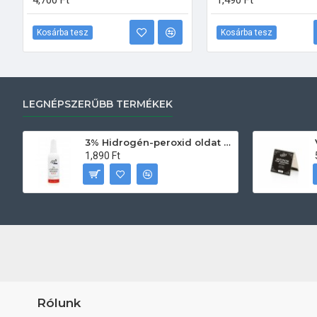
4,700 Ft
1,490 Ft
Kosárba tesz
Kosárba tesz
LEGNÉPSZERŰBB TERMÉKEK
3% Hidrogén-peroxid oldat (sebfertőtlenítő) 100ml
1,890 Ft
Rólunk