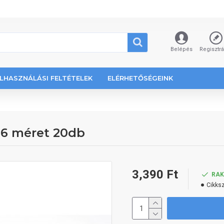
Belépés
Regisztr
LHASZNÁLÁSI FELTÉTELEK
ELÉRHETŐSÉGEINK
#6 méret 20db
3,390 Ft
RA
Cikks