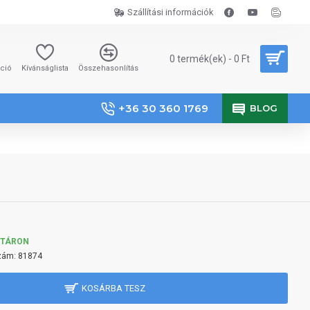
Szállítási információk
0 termék(ek) - 0 Ft
áció
Kívánságlista
Összehasonlítás
+36 30 360 1769
BLOG
KTÁRON
zám:
81874
KOSÁRBA TESZ