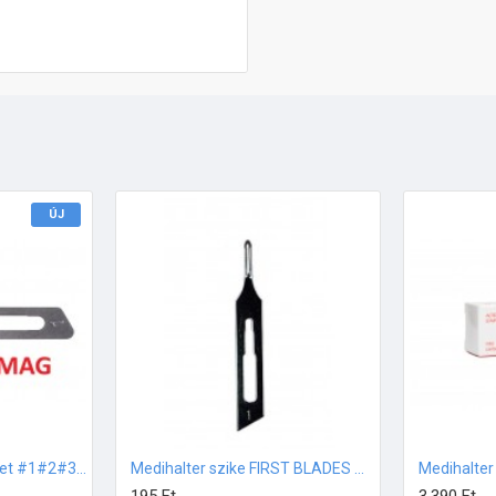
ÚJ
Medihalter próbakészlet #1#2#3#5#8 méretek
Medihalter szike FIRST BLADES #1 méret 1db