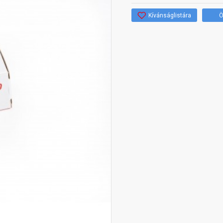
Kívánságlistára
Ö