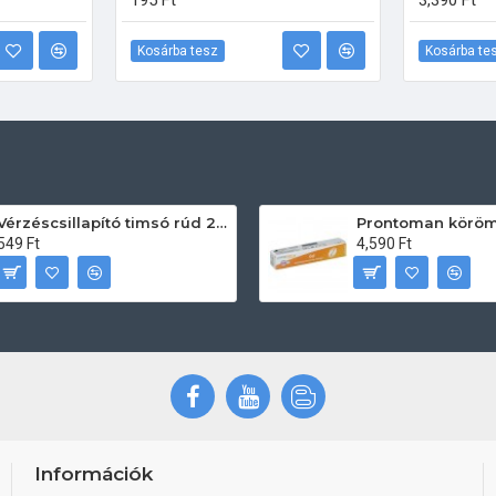
195 Ft
3,390 Ft
Kosárba tesz
Kosárba te
Vérzéscsillapító timsó rúd 20db
549 Ft
4,590 Ft
Információk