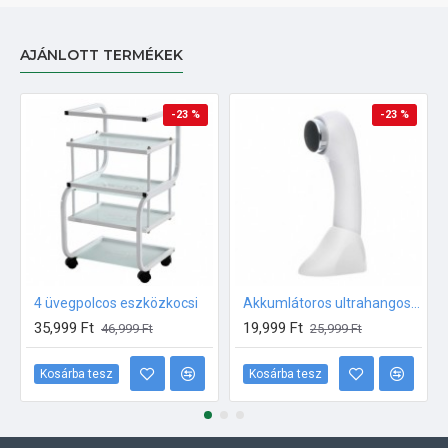
AJÁNLOTT TERMÉKEK
-23 %
-23 %
4 üvegpolcos eszközkocsi
Akkumlátoros ultrahangos készülék
35,999 Ft
19,999 Ft
46,999 Ft
25,999 Ft
Kosárba tesz
Kosárba tesz