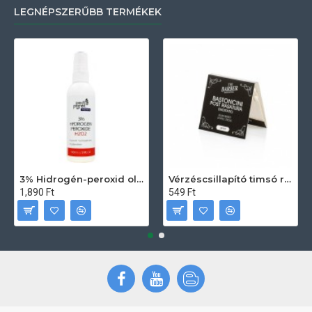
LEGNÉPSZERŰBB TERMÉKEK
3% Hidrogén-peroxid oldat (sebfertőtlenítő) 100ml
Vérzéscsillapító timsó rúd 20db
1,890 Ft
549 Ft