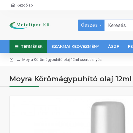
Kezdőlap
Összes
TERMÉKEK
SZAKMAI KEDVEZMÉNY
ÁSZF
FE
Moyra Körömágypuhító olaj 12ml cseresznyés
Moyra Körömágypuhító olaj 12ml