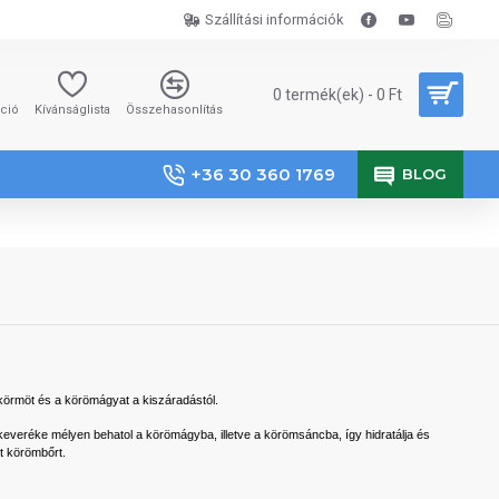
Szállítási információk
0 termék(ek) - 0 Ft
áció
Kívánságlista
Összehasonlítás
+36 30 360 1769
BLOG
 a körmöt és a körömágyat a kiszáradástól.
keveréke mélyen behatol a körömágyba, illetve a körömsáncba, így hidratálja és
t körömbőrt.