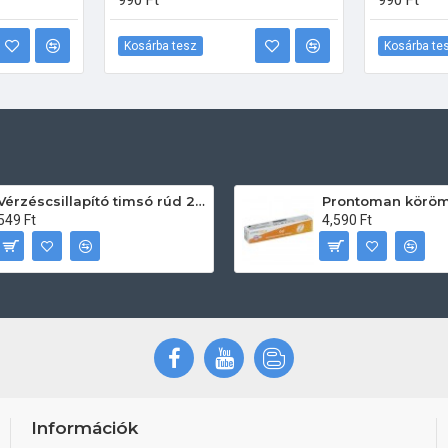
990 Ft
990 Ft
Kosárba tesz
Kosárba te
Vérzéscsillapító timsó rúd 20db
549 Ft
4,590 Ft
Információk