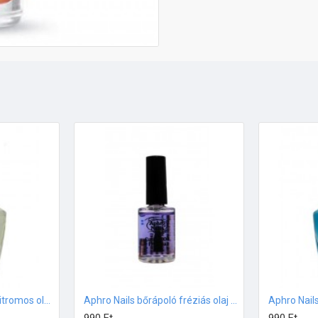
Aphro Nails bőrápoló citromos olaj 13ml
Aphro Nails bőrápoló fréziás olaj 13ml