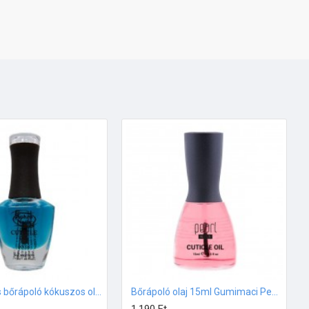
Aphro Nails bőrápoló kókuszos olaj 13ml
Bőrápoló olaj 15ml Gumimaci Pearl Nails