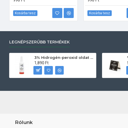
990 Ft
990 Ft
Kosárba tesz
Kosárba tesz
LEGNÉPSZERŰBB TERMÉKEK
3% Hidrogén-peroxid oldat (sebfertőtlenítő) 100ml
1,890 Ft
Rólunk