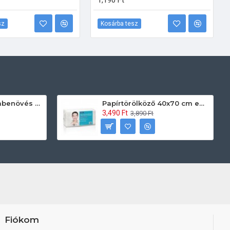
1,190 Ft
sz
Kosárba tesz
Prontoman körömbenövés kezelő gél tamponáláshoz 20 ml
Papírtörölköző 40x70 cm egyszerhasználatos 60db/csomag
3,490 Ft
3,890 Ft
Fiókom