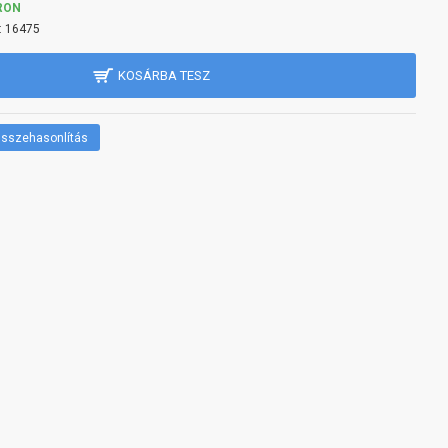
RON
:
16475
KOSÁRBA TESZ
sszehasonlítás