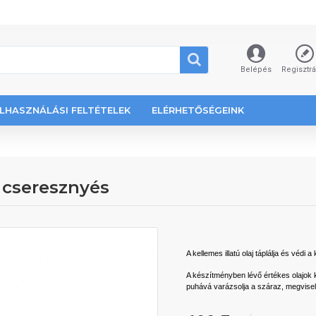
Belépés
Regisztr
LHASZNÁLÁSI FELTÉTELEK
ELÉRHETŐSÉGEINK
 cseresznyés
A kellemes illatú olaj táplálja és védi
A készítményben lévő értékes olajok 
puhává varázsolja a száraz, megvisel