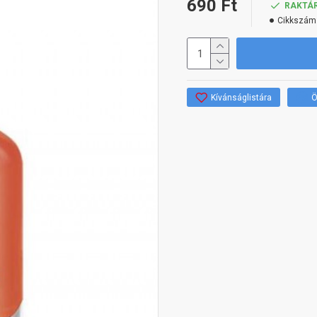
690 Ft
RAKTÁ
Cikkszám
Kívánságlistára
Ö