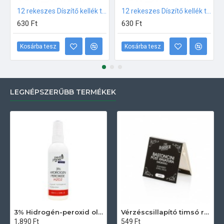
12 rekeszes Díszítő kellék tároló Fehér
12 rekeszes Díszítő kellék tároló Fekete
630 Ft
630 Ft
Kosárba tesz
Kosárba tesz
LEGNÉPSZERŰBB TERMÉKEK
3% Hidrogén-peroxid oldat (sebfertőtlenítő) 100ml
Vérzéscsillapító timsó rúd 20db
1,890 Ft
549 Ft